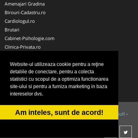
Amenajari Gradina
Birouri-Cadastru.ro
Cardiologul.ro
Brutari
Cabinet-Psihologie.com
Clinica-Privata.ro
Firma-Securitate.ro
Cabinet-Individual.ro
Website-ul utilizeaza cookie pentru a reţine
detaliile de conectare, pentru a colecta
CentruInchirieri.ro
statistici cu scopul de a optimiza functionarea
Echipamente Romania
site-ului si pentru a furniza marketing in baza
MedicAcupunctura.ro
intereselor dvs.
Am inteles, sunt de acord!
© 2014-2026 Powered by
VilonMedia
&
Tokaido Consult
-
ANPC
SOL