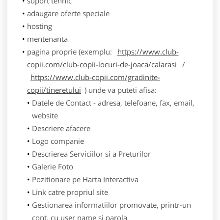
suport tehnic
adaugare oferte speciale
hosting
mentenanta
pagina proprie (exemplu:
https://www.club-
copii.com/club-copii-locuri-de-joaca/calarasi
/
https://www.club-copii.com/gradinite-
copii/tineretului
) unde va puteti afisa:
Datele de Contact - adresa, telefoane, fax, email,
website
Descriere afacere
Logo companie
Descrierea Serviciilor si a Preturilor
Galerie Foto
Pozitionare pe Harta Interactiva
Link catre propriul site
Gestionarea informatiilor promovate, printr-un
cont, cu user name si parola