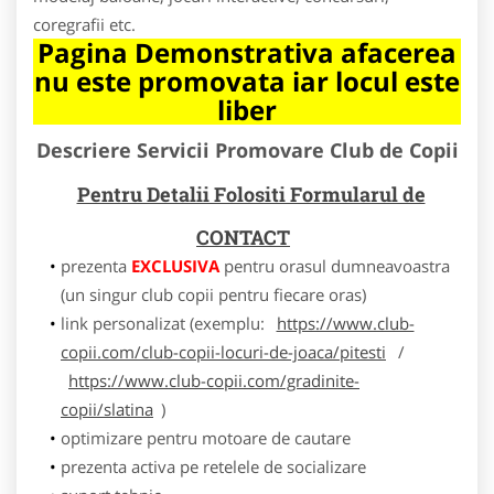
coregrafii etc.
Pagina Demonstrativa afacerea
nu este promovata iar locul este
liber
Descriere Servicii Promovare Club de Copii
Pentru Detalii Folositi Formularul de
CONTACT
prezenta
EXCLUSIVA
pentru orasul dumneavoastra
(un singur club copii pentru fiecare oras)
link personalizat (exemplu:
https://www.club-
copii.com/club-copii-locuri-de-joaca/pitesti
/
https://www.club-copii.com/gradinite-
copii/slatina
)
optimizare pentru motoare de cautare
prezenta activa pe retelele de socializare