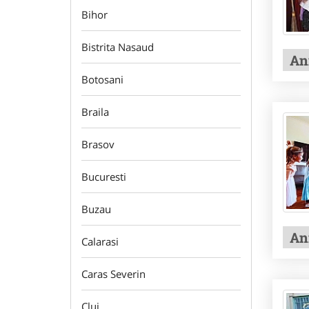
Bihor
Bistrita Nasaud
An
Botosani
Braila
Brasov
Bucuresti
Buzau
An
Calarasi
Caras Severin
Cluj