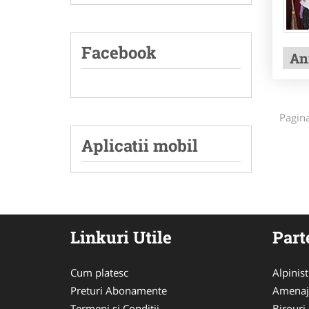
Facebook
An
Pagin
Aplicatii mobil
Linkuri Utile
Part
Cum platesc
Alpinist
Preturi Abonamente
Amenaj
Termeni si Conditii
Birouri