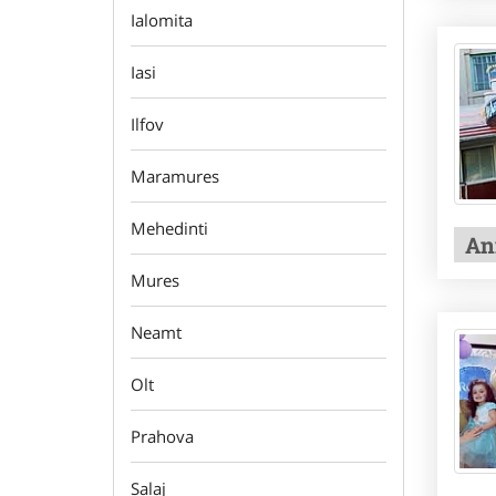
Ialomita
Iasi
Ilfov
Maramures
Mehedinti
Ani
Mures
Neamt
Olt
Prahova
Salaj