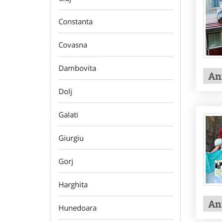
Constanta
Covasna
Dambovita
Ani
Dolj
Galati
Giurgiu
Gorj
Harghita
Ani
Hunedoara