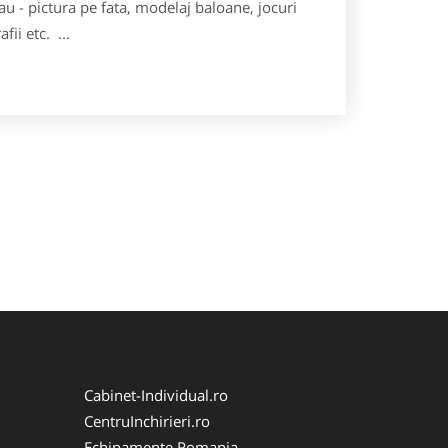
u - pictura pe fata, modelaj baloane, jocuri
fii etc. ...
Cabinet-Individual.ro
CentruInchirieri.ro
Echipamente Romania