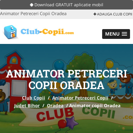
Download GRATUIT aplicatie mobil
Animator Petreceri Copii Oradea
ADAUGA CLUB COPII
MENU
ANIMATOR PETRECERI
COPII ORADEA
Club Copii
/
Animator Petreceri Copii
/
Judet Bihor
/
Oradea
/
Animator copii Oradea