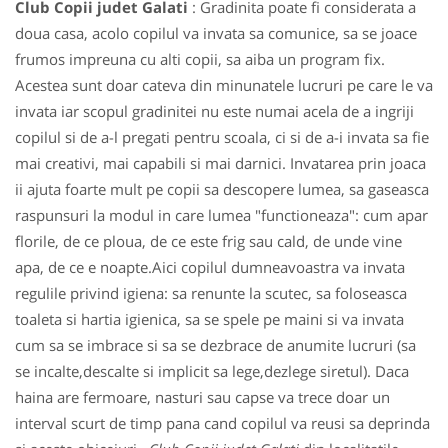
Club Copii judet Galati
: Gradinita poate fi considerata a
doua casa, acolo copilul va invata sa comunice, sa se joace
frumos impreuna cu alti copii, sa aiba un program fix.
Acestea sunt doar cateva din minunatele lucruri pe care le va
invata iar scopul gradinitei nu este numai acela de a ingriji
copilul si de a-l pregati pentru scoala, ci si de a-i invata sa fie
mai creativi, mai capabili si mai darnici. Invatarea prin joaca
ii ajuta foarte mult pe copii sa descopere lumea, sa gaseasca
raspunsuri la modul in care lumea "functioneaza": cum apar
florile, de ce ploua, de ce este frig sau cald, de unde vine
apa, de ce e noapte.Aici copilul dumneavoastra va invata
regulile privind igiena: sa renunte la scutec, sa foloseasca
toaleta si hartia igienica, sa se spele pe maini si va invata
cum sa se imbrace si sa se dezbrace de anumite lucruri (sa
se incalte,descalte si implicit sa lege,dezlege siretul). Daca
haina are fermoare, nasturi sau capse va trece doar un
interval scurt de timp pana cand copilul va reusi sa deprinda