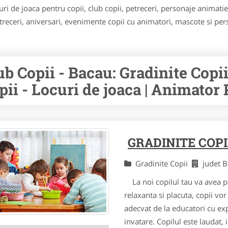
i de joaca pentru copii, club copii, petreceri, personaje animatie, 
treceri, aniversari, evenimente copii cu animatori, mascote si pe
ub Copii - Bacau: Gradinite Copii
pii - Locuri de joaca | Animator P
GRADINITE COPI
Gradinite Copii
judet 
La noi copilul tau va avea pa
relaxanta si placuta, copii vo
adecvat de la educatori cu ex
invatare. Copilul este laudat, i