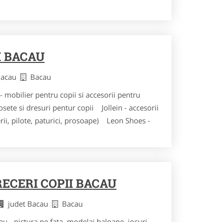
I BACAU
 Bacau
Bacau
mobilier pentru copii si accesorii pentru
ete si dresuri pentur copii Jollein - accesorii
rii, pilote, paturici, prosoape) Leon Shoes -
ECERI COPII BACAU
judet Bacau
Bacau
u - pictura pe fata, modelaj baloane, jocuri