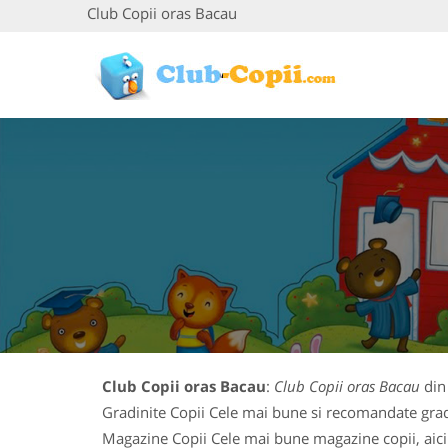
Club Copii oras Bacau
Club Copii oras Bacau
:
Club Copii oras Bacau
din 
Gradinite Copii Cele mai bune si recomandate gradin
Magazine Copii Cele mai bune magazine copii, aici