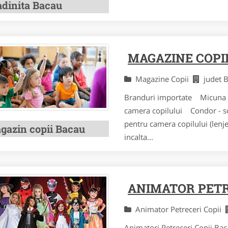
adinita Bacau
MAGAZINE COPI
Magazine Copii
judet
Branduri importate Micuna - 
camera copilului Condor - sos
pentru camera copilului (lenje
gazin copii Bacau
incalta...
ANIMATOR PETR
Animator Petreceri Copii
Animatori Petreceri Copii Baca