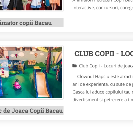
interactive, concursuri, coregra
imator copii Bacau
CLUB COPII - L
Club Copii - Locuri de joa
Clownul Hapciu este atractia 
ani de experienta, cu sute de p
Gasca lui aduce copilului tau
divertisment si petrecere a ti
c de Joaca Copii Bacau