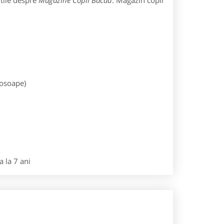
utile despre
Magazine Copii Bacau
: Magazin copii
rosoape)
 la 7 ani