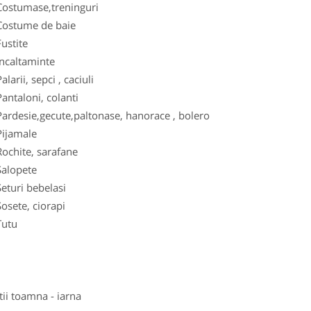
umase,treninguri
tume de baie
tite
altaminte
ii, sepci , caciuli
aloni, colanti
esie,gecute,paltonase, hanorace , bolero
amale
ite, sarafane
opete
ri bebelasi
te, ciorapi
tu
tii toamna - iarna