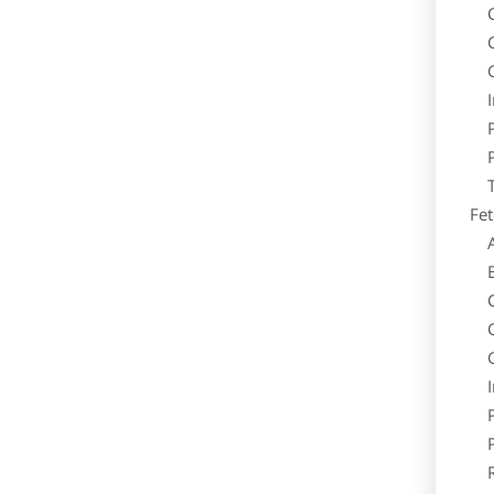
Caciu
Cior
Gecu
Inc
Panta
Pija
Tren
Fet
Acc
Blu
Caci
Cior
Gecu
Inca
Pant
Pija
Rochi