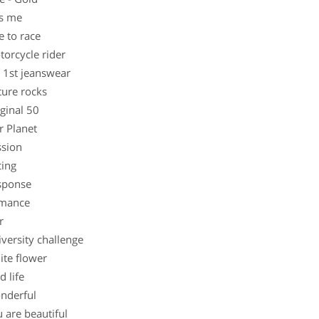
s me
 to race
rcycle rider
st jeanswear
re rocks
inal 50
Planet
sion
ing
ponse
ance
r
ersity challenge
e flower
 life
derful
are beautiful