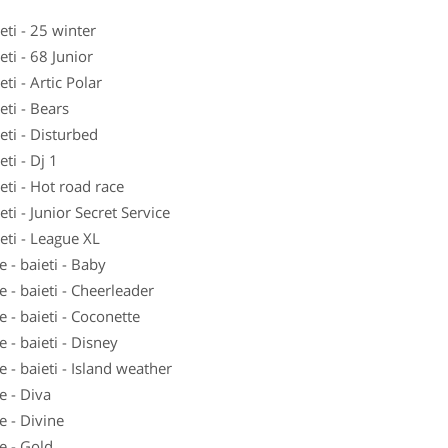
i - 25 winter
i - 68 Junior
i - Artic Polar
i - Bears
i - Disturbed
i - Dj 1
i - Hot road race
i - Junior Secret Service
i - League XL
- baieti - Baby
- baieti - Cheerleader
- baieti - Coconette
- baieti - Disney
- baieti - Island weather
 - Diva
 - Divine
 - Gold