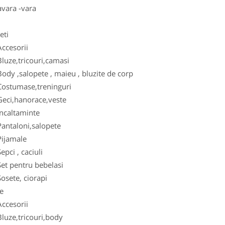
vara -vara
ti
esorii
e,tricouri,camasi
,salopete , maieu , bluzite de corp
umase,treninguri
,hanorace,veste
altaminte
aloni,salopete
amale
i , caciuli
pentru bebelasi
te, ciorapi
e
esorii
e,tricouri,body