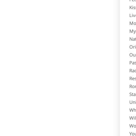
Kis
Live
Moto
My 1
Natu
Orig
Our 
Pas
Rac
Res
Rom
Sta
Univ
Whit
Wild
Won
You 