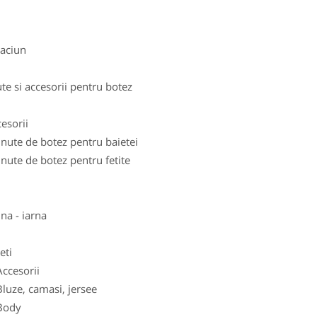
aciun
te si accesorii pentru botez
sorii
te de botez pentru baietei
te de botez pentru fetite
a - iarna
ti
esorii
e, camasi, jersee
dy