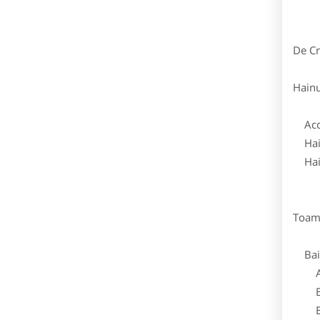
De Cr
Hainu
Acce
Hainu
Hainu
Toamn
Baie
Acc
Bluz
Bo