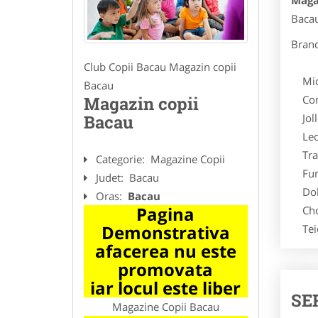
Maga
Bacau
Brand
Club Copii Bacau Magazin copii
Micun
Bacau
Condo
Magazin copii
Jolle
Bacau
Leon 
Traum
Categorie:
Magazine Copii
Funna
Judet:
Bacau
Dolli
Oras:
Bacau
Pagina
Choco
Demonstrativa
Teide
afacerea nu este
promovata
iar locul este liber
SE
Magazine Copii Bacau