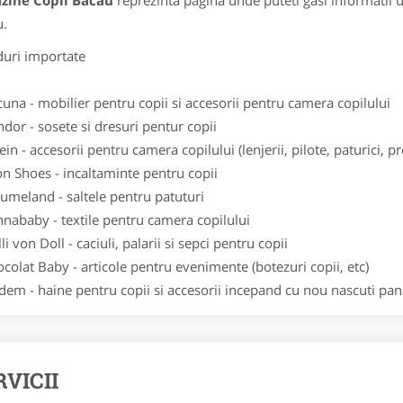
zine Copii Bacau
reprezinta pagina unde puteti gasi informatii 
.
uri importate
a - mobilier pentru copii si accesorii pentru camera copilului
r - sosete si dresuri pentur copii
in - accesorii pentru camera copilului (lenjerii, pilote, paturici, p
Shoes - incaltaminte pentru copii
eland - saltele pentru patuturi
baby - textile pentru camera copilului
 von Doll - caciuli, palarii si sepci pentru copii
lat Baby - articole pentru evenimente (botezuri copii, etc)
m - haine pentru copii si accesorii incepand cu nou nascuti pana
RVICII