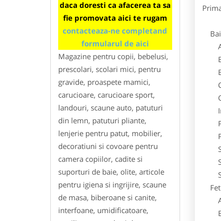
daca doresti ca afacerea ta sa
Prima
fie promovata aici te rugam
contacteaza-ne completand
Baie
formularul de aici
Acc
Magazine pentru copii, bebelusi,
Bluz
prescolari, scolari mici, pentru
Body 
gravide, proaspete mamici,
Cost
carucioare, carucioare sport,
Geci
landouri, scaune auto, patuturi
Inc
din lemn, patuturi pliante,
Pant
lenjerie pentru patut, mobilier,
Pij
decoratiuni si covoare pentru
Sepc
camera copiilor, cadite si
Set 
suporturi de baie, olite, articole
Sose
pentru igiena si ingrijire, scaune
Fet
de masa, biberoane si canite,
Acc
interfoane, umidificatoare,
Bluz