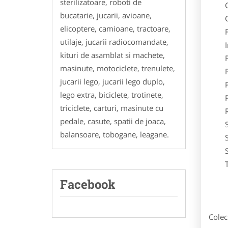
sterilizatoare, roboti de
Cost
bucatarie, jucarii, avioane,
Cos
elicoptere, camioane, tractoare,
Fus
utilaje, jucarii radiocomandate,
Inc
kituri de asamblat si machete,
Palar
masinute, motociclete, trenulete,
Pant
jucarii lego, jucarii lego duplo,
Pard
lego extra, biciclete, trotinete,
Pij
triciclete, carturi, masinute cu
Roch
pedale, casute, spatii de joaca,
Sal
balansoare, tobogane, leagane.
Setu
Sose
Tu
Facebook
Colec