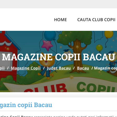
HOME
CAUTA CLUB COPII
MAGAZINE COPII BACAU
pii
/
Magazine Copii
/
Judet Bacau
/
Bacau
/
Magazin co
azin copii Bacau