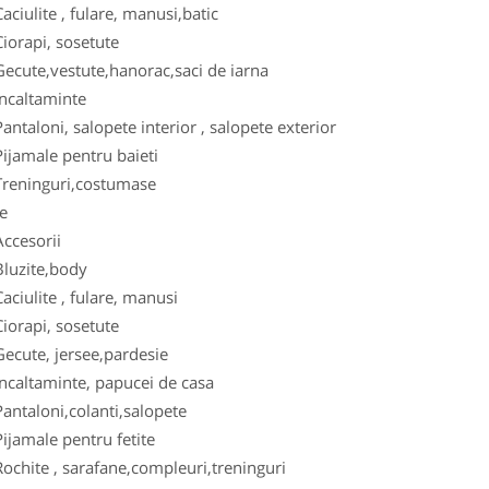
lite , fulare, manusi,batic
api, sosetute
te,vestute,hanorac,saci de iarna
altaminte
loni, salopete interior , salopete exterior
male pentru baieti
inguri,costumase
e
esorii
zite,body
ulite , fulare, manusi
api, sosetute
te, jersee,pardesie
ltaminte, papucei de casa
aloni,colanti,salopete
male pentru fetite
te , sarafane,compleuri,treninguri