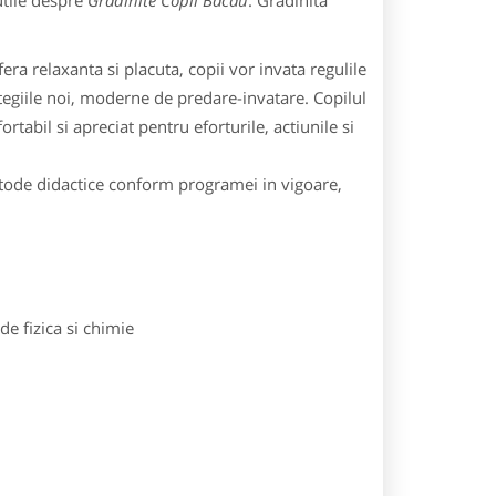
utile despre
Gradinite Copii Bacau
: Gradinita
era relaxanta si placuta, copii vor invata regulile
tegiile noi, moderne de predare-invatare. Copilul
tabil si apreciat pentru eforturile, actiunile si
metode didactice conform programei in vigoare,
e fizica si chimie