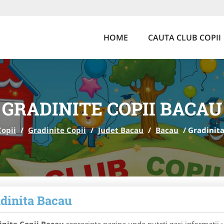
HOME
CAUTA CLUB COPII
GRADINITE COPII BACAU
Copii
/
Gradinite Copii
/
Judet Bacau
/
Bacau
/
Gradinit
dinita Bacau