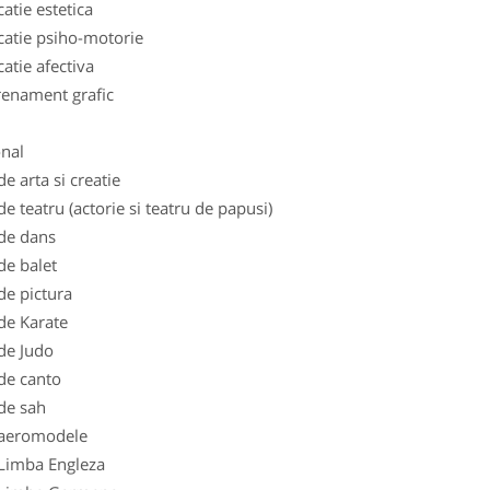
catie estetica
catie psiho-motorie
catie afectiva
renament grafic
nal
de arta si creatie
de teatru (actorie si teatru de papusi)
de dans
de balet
de pictura
de Karate
de Judo
de canto
de sah
 aeromodele
Limba Engleza