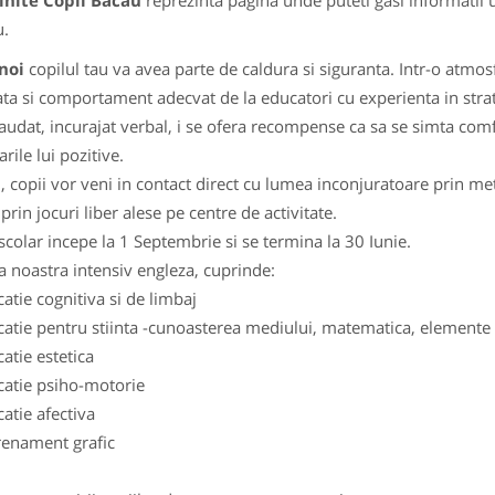
inite Copii Bacau
reprezinta pagina unde puteti gasi informatii 
.
noi
copilul tau va avea parte de caldura si siguranta. Intr-o atmosf
ata si comportament adecvat de la educatori cu experienta in stra
laudat, incurajat verbal, i se ofera recompense ca sa se simta comfor
arile lui pozitive.
l, copii vor veni in contact direct cu lumea inconjuratoare prin 
 prin jocuri liber alese pe centre de activitate.
scolar incepe la 1 Septembrie si se termina la 30 Iunie.
a noastra intensiv engleza, cuprinde:
catie cognitiva si de limbaj
catie pentru stiinta -cunoasterea mediului, matematica, elemente d
catie estetica
catie psiho-motorie
catie afectiva
renament grafic