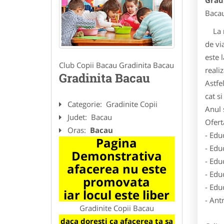
Grad
Bacau
La
de vi
este 
Club Copii Bacau Gradinita Bacau
realiz
Gradinita Bacau
Astfe
cat si
Categorie:
Gradinite Copii
Anul 
Judet:
Bacau
Ofert
Oras:
Bacau
- Edu
Pagina
- Edu
Demonstrativa
- Edu
afacerea nu este
- Edu
promovata
- Edu
iar locul este liber
- Ant
Gradinite Copii Bacau
daca doresti ca afacerea ta sa