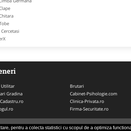
 Limba Germana
Clape
Chitara
Tobe
 Cercetasi
erX
eneri
 Utilitar
Brutari
ari Gradina
Cabinet-Psihologie.com
-Cadastru.ro
Clinica-Privata.ro
ogul.ro
Firma-Securitate.ro
are, pentru a colecta statistici cu scopul de a optimiza functiona
Consult
-
ANPC
SOL