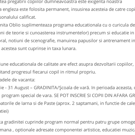
atea pregatirii copiilor dumneavoastra este exigenta noastra
 engleza este folosita permanent, insusirea acesteia de catre cop
onalului calificat.
nita Oblio suplimenteaza programa educationala cu o curicula de
uni de teorie si cunoasterea instrumentelor) precum si educatie in 
ral, notiuni de scenografie, manuirea papusilor si antrenament in i
 acestea sunt cuprinse in taxa lunara.
iune educationala de calitate are efect asupra dezvoltarii copiilo
tand progresul fiecarui copil in ritmul propriu.
adele de vacanta:
ulie - 31 August – GRADINITA/Şcoala de vară. In perioada aceasta, c
 program special de vara. SE POT INSCRIE SI COPII DIN AFARA GR
batorile de Iarna si de Paste (aprox. 2 saptamani, in functie de cal
tiei)
a gradinitei cuprinde program normal pentru patru grupe omogene
mana , optionale adresate componentei artistice, educatiei muzica