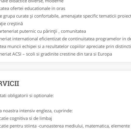
iale didactice diverse, moderne
tatea ofertei educationale in oras
de grupa curate şi confortabile, amenajate specific tematicii proie
ţie creştină
rteneriat puternic cu părinţii , comunitatea
neriat international eficientizat de continuitatea programelor in d
atea muncii echipei si a rezultatelor copiilor apreciate prin distinc
neriat ACSI – scoli si gradinite crestine din tara si Europa
RVICII
tati obligatorii si optionale:
a noastra intensiv engleza, cuprinde:
catie cognitiva si de limbaj
catie pentru stiinta -cunoasterea mediului, matematica, elemente d