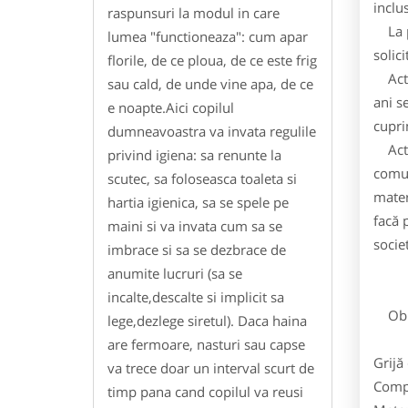
inclu
raspunsuri la modul in care
La pr
lumea "functioneaza": cum apar
solici
florile, de ce ploua, de ce este frig
Activ
sau cald, de unde vine apa, de ce
ani s
e noapte.Aici copilul
cupri
dumneavoastra va invata regulile
Activ
privind igiena: sa renunte la
comun
scutec, sa foloseasca toaleta si
mater
hartia igienica, sa se spele pe
facă 
maini si va invata cum sa se
socie
imbrace si sa se dezbrace de
anumite lucruri (sa se
incalte,descalte si implicit sa
Obie
lege,dezlege siretul). Daca haina
are fermoare, nasturi sau capse
Grijă
va trece doar un interval scurt de
Compe
timp pana cand copilul va reusi