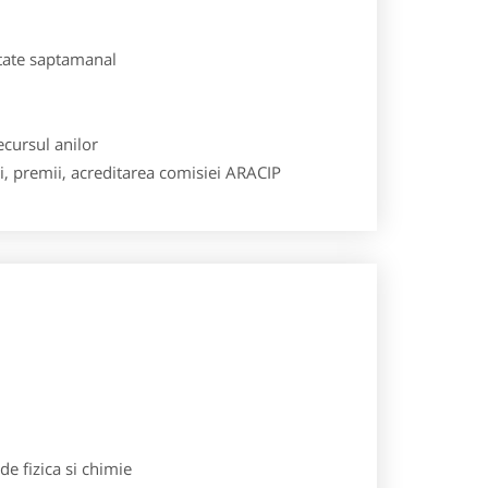
ctate saptamanal
ecursul anilor
tii, premii, acreditarea comisiei ARACIP
e fizica si chimie