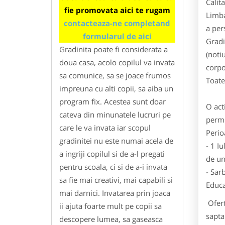
Calit
fie promovata aici te rugam
Limba
contacteaza-ne completand
a pers
formularul de aici
Gradi
Gradinita poate fi considerata a
(noti
doua casa, acolo copilul va invata
corpo
sa comunice, sa se joace frumos
Toate
impreuna cu alti copii, sa aiba un
program fix. Acestea sunt doar
O act
cateva din minunatele lucruri pe
permi
care le va invata iar scopul
Perio
gradinitei nu este numai acela de
- 1 I
a ingriji copilul si de a-l pregati
de un
pentru scoala, ci si de a-i invata
- Sar
sa fie mai creativi, mai capabili si
Educa
mai darnici. Invatarea prin joaca
Ofert
ii ajuta foarte mult pe copii sa
sapta
descopere lumea, sa gaseasca