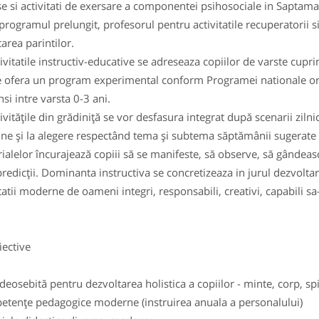
se si activitati de exersare a componentei psihosociale in Saptama
ogramul prelungit, profesorul pentru activitatile recuperatorii 
tarea parintilor.
itatile instructiv-educative se adreseaza copiilor de varste cuprins
e ofera un program experimental conform Programei nationale orie
nsi intre varsta 0-3 ani.
ităţile din grădiniţă se vor desfasura integrat după scenarii zilnic
e şi la alegere respectând tema şi subtema săptămânii sugerate in
ialelor încurajează copiii să se manifeste, să observe, să gândească
predicţii. Dominanta instructiva se concretizeaza in jurul dezvolta
tatii moderne de oameni integri, responsabili, creativi, capabili sa
ctive
 deosebită pentru dezvoltarea holistica a copiilor - minte, corp, spi
tenţe pedagogice moderne (instruirea anuala a personalului)