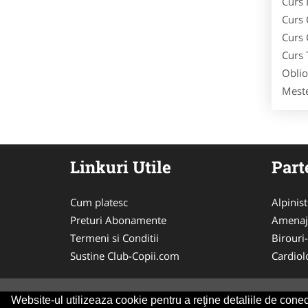
Curs
Curs 
Curs 
Curs 
Oblio
Mest
Linkuri Utile
Part
Cum platesc
Alpinist
Preturi Abonamente
Amenaj
Termeni si Conditii
Birouri
Sustine Club-Copii.com
Cardiol
Website-ul utilizeaza cookie pentru a reţine detaliile de conect
© 2014-2026 Powered by
VilonMedia
&
Tokaido 