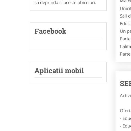
Mater
sa deprinda si aceste obiceiuri.
Unici
Săli 
Educa
Facebook
Un pa
Parte
Calit
Parte
Aplicatii mobil
SE
Activi
Ofert
- Edu
- Edu