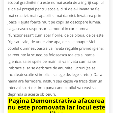
scopul gradinitei nu este numai acela de a ingriji copilul
si de a-l pregati pentru scoala, ci si de a-i invata sa fie
mai creativi, mai capabili si mai darnici. Invatarea prin
joaca ii ajuta foarte mult pe copii sa descopere lumea,
sa gaseasca raspunsuri la modul in care lumea
"functioneaza": cum apar florile, de ce ploua, de ce este
frig sau cald, de unde vine apa, de ce e noapte.Aici
copilul dumneavoastra va invata regulile privind igiena:
sa renunte la scutec, sa foloseasca toaleta si hartia
igienica, sa se spele pe maini si va invata cum sa se
imbrace si sa se dezbrace de anumite lucruri (sa se
incalte,descalte si implicit sa lege,dezlege siretul). Daca
haina are fermoare, nasturi sau capse va trece doar un
interval scurt de timp pana cand copilul va reusi sa
deprinda si aceste obiceiuri.
Pagina Demonstrativa afacerea
nu este promovata iar locul este