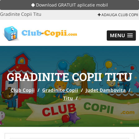
Download GRATUIT aplicatie mobil
Gradinite Copii Titu
ADAUGA CLUB COPII
MENU
GRADINITE COPII TITU
Club Copii
/
Gradinite Copii
/
Judet Dambovita
/
Titu
/