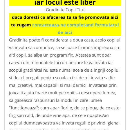
iar locul este liber
Gradinite Copii Titu
daca doresti ca afacerea ta sa fie promovata aici
te rugam
contacteaza-ne completand formularul
de aici
Gradinita poate fi considerata a doua casa, acolo copilul
va invata sa comunice, sa se joace frumos impreuna cu
alti copii, sa aiba un program fix. Acestea sunt doar
cateva din minunatele lucruri pe care le va invata iar
scopul gradinitei nu este numai acela de a ingriji copilul
si de a-l pregati pentru scoala, ci si de a-i invata sa fie
mai creativi, mai capabili si mai darnici. Invatarea prin
joaca ii ajuta foarte mult pe copii sa descopere lumea,
sa gaseasca raspunsuri la modul in care lumea
"functioneaza": cum apar florile, de ce ploua, de ce este
frig sau cald, de unde vine apa, de ce e noapte.Aici
copilul dumneavoastra va invata regulile privind igiena: