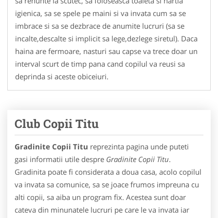
sa renunte la scutec, sa foloseasca toaleta si hartia
igienica, sa se spele pe maini si va invata cum sa se
imbrace si sa se dezbrace de anumite lucruri (sa se
incalte,descalte si implicit sa lege,dezlege siretul). Daca
haina are fermoare, nasturi sau capse va trece doar un
interval scurt de timp pana cand copilul va reusi sa
deprinda si aceste obiceiuri.
Club Copii Titu
Gradinite Copii Titu
reprezinta pagina unde puteti
gasi informatii utile despre
Gradinite Copii Titu
.
Gradinita poate fi considerata a doua casa, acolo copilul
va invata sa comunice, sa se joace frumos impreuna cu
alti copii, sa aiba un program fix. Acestea sunt doar
cateva din minunatele lucruri pe care le va invata iar