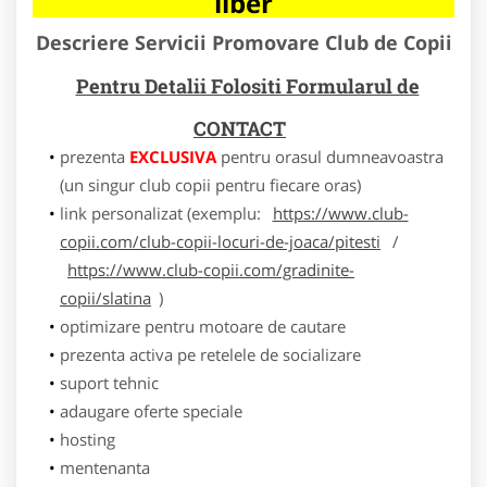
liber
Descriere Servicii Promovare Club de Copii
Pentru Detalii Folositi Formularul de
CONTACT
prezenta
EXCLUSIVA
pentru orasul dumneavoastra
(un singur club copii pentru fiecare oras)
link personalizat (exemplu:
https://www.club-
copii.com/club-copii-locuri-de-joaca/pitesti
/
https://www.club-copii.com/gradinite-
copii/slatina
)
optimizare pentru motoare de cautare
prezenta activa pe retelele de socializare
suport tehnic
adaugare oferte speciale
hosting
mentenanta