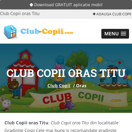
Download GRATUIT aplicatie mobil
Club Copii oras Titu
ADAUGA CLUB COPII
MENU
CLUB COPII ORAS TITU
Club Copii
/
Oras
Club Copii oras Titu
:
Club Copii oras Titu
din localitatile
Gradinite Copii Cele mai bune si recomandate gradinite