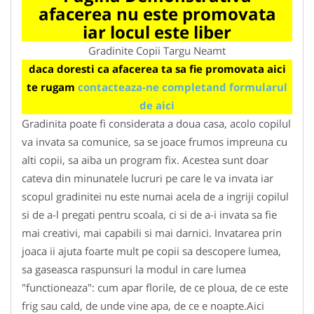
afacerea nu este promovata
iar locul este liber
Gradinite Copii Targu Neamt
daca doresti ca afacerea ta sa fie promovata aici
te rugam
contacteaza-ne completand formularul
de aici
Gradinita poate fi considerata a doua casa, acolo copilul
va invata sa comunice, sa se joace frumos impreuna cu
alti copii, sa aiba un program fix. Acestea sunt doar
cateva din minunatele lucruri pe care le va invata iar
scopul gradinitei nu este numai acela de a ingriji copilul
si de a-l pregati pentru scoala, ci si de a-i invata sa fie
mai creativi, mai capabili si mai darnici. Invatarea prin
joaca ii ajuta foarte mult pe copii sa descopere lumea,
sa gaseasca raspunsuri la modul in care lumea
"functioneaza": cum apar florile, de ce ploua, de ce este
frig sau cald, de unde vine apa, de ce e noapte.Aici