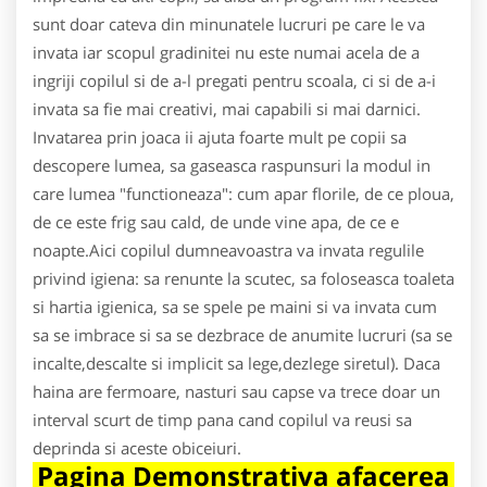
sunt doar cateva din minunatele lucruri pe care le va
invata iar scopul gradinitei nu este numai acela de a
ingriji copilul si de a-l pregati pentru scoala, ci si de a-i
invata sa fie mai creativi, mai capabili si mai darnici.
Invatarea prin joaca ii ajuta foarte mult pe copii sa
descopere lumea, sa gaseasca raspunsuri la modul in
care lumea "functioneaza": cum apar florile, de ce ploua,
de ce este frig sau cald, de unde vine apa, de ce e
noapte.Aici copilul dumneavoastra va invata regulile
privind igiena: sa renunte la scutec, sa foloseasca toaleta
si hartia igienica, sa se spele pe maini si va invata cum
sa se imbrace si sa se dezbrace de anumite lucruri (sa se
incalte,descalte si implicit sa lege,dezlege siretul). Daca
haina are fermoare, nasturi sau capse va trece doar un
interval scurt de timp pana cand copilul va reusi sa
deprinda si aceste obiceiuri.
Pagina Demonstrativa afacerea