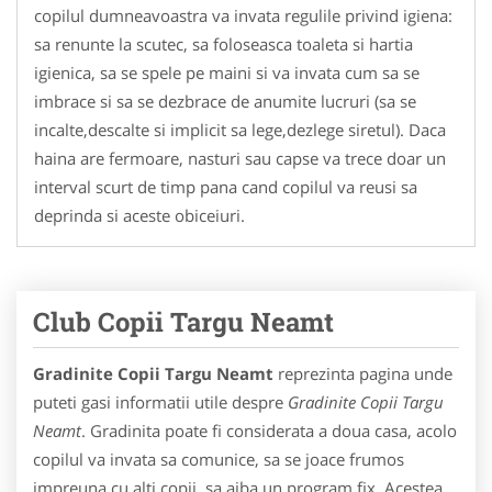
copilul dumneavoastra va invata regulile privind igiena:
sa renunte la scutec, sa foloseasca toaleta si hartia
igienica, sa se spele pe maini si va invata cum sa se
imbrace si sa se dezbrace de anumite lucruri (sa se
incalte,descalte si implicit sa lege,dezlege siretul). Daca
haina are fermoare, nasturi sau capse va trece doar un
interval scurt de timp pana cand copilul va reusi sa
deprinda si aceste obiceiuri.
Club Copii Targu Neamt
Gradinite Copii Targu Neamt
reprezinta pagina unde
puteti gasi informatii utile despre
Gradinite Copii Targu
Neamt
. Gradinita poate fi considerata a doua casa, acolo
copilul va invata sa comunice, sa se joace frumos
impreuna cu alti copii, sa aiba un program fix. Acestea