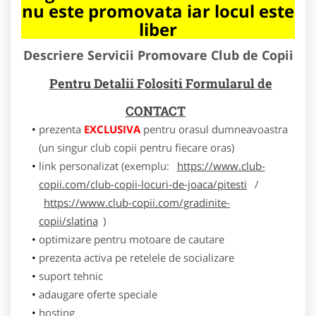
nu este promovata iar locul este
liber
Descriere Servicii Promovare Club de Copii
Pentru Detalii Folositi Formularul de
CONTACT
prezenta
EXCLUSIVA
pentru orasul dumneavoastra
(un singur club copii pentru fiecare oras)
link personalizat (exemplu:
https://www.club-
copii.com/club-copii-locuri-de-joaca/pitesti
/
https://www.club-copii.com/gradinite-
copii/slatina
)
optimizare pentru motoare de cautare
prezenta activa pe retelele de socializare
suport tehnic
adaugare oferte speciale
hosting