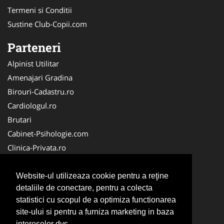
Termeni si Conditii
Sustine Club-Copii.com
Parteneri
Alpinist Utilitar
Amenajari Gradina
Birouri-Cadastru.ro
Cardiologul.ro
Brutari
Cabinet-Psihologie.com
Clinica-Privata.ro
Firma-Securitate.ro
Cabinet-Individual.ro
Website-ul utilizeaza cookie pentru a reţine
detaliile de conectare, pentru a colecta
CentruInchirieri.ro
statistici cu scopul de a optimiza functionarea
Echipamente Romania
site-ului si pentru a furniza marketing in baza
MedicAcupunctura.ro
intereselor dvs.