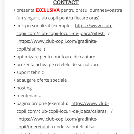
CONTACT
prezenta
EXCLUSIVA
pentru orasul dumneavoastra
(un singur club copii pentru fiecare oras)
link personalizat (exemplu:
https://www.club-
copii.com/club-copii-locuri-de-joaca/pitesti
/
https://www.club-copii.com/gradinite-
copii/slatina
)
optimizare pentru motoare de cautare
prezenta activa pe retelele de socializare
suport tehnic
adaugare oferte speciale
hosting
mentenanta
pagina proprie (exemplu:
https://www.club-
copii.com/club-copii-locuri-de-joaca/calarasi
/
https://www.club-copii.com/gradinite-
copii/tineretului
) unde va puteti afisa: