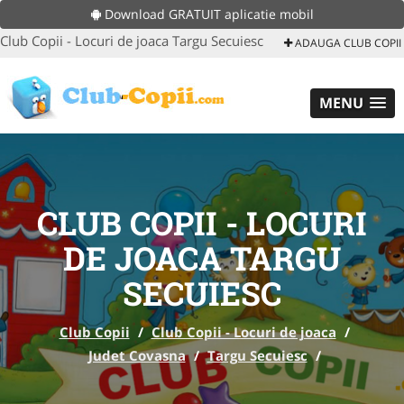
Download GRATUIT aplicatie mobil
Club Copii - Locuri de joaca Targu Secuiesc
ADAUGA CLUB COPII
MENU
CLUB COPII - LOCURI
DE JOACA TARGU
SECUIESC
Club Copii
/
Club Copii - Locuri de joaca
/
Judet Covasna
/
Targu Secuiesc
/