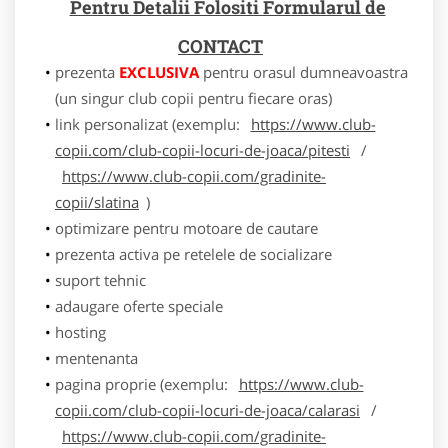
Pentru Detalii Folositi Formularul de
CONTACT
prezenta
EXCLUSIVA
pentru orasul dumneavoastra
(un singur club copii pentru fiecare oras)
link personalizat (exemplu:
https://www.club-
copii.com/club-copii-locuri-de-joaca/pitesti
/
https://www.club-copii.com/gradinite-
copii/slatina
)
optimizare pentru motoare de cautare
prezenta activa pe retelele de socializare
suport tehnic
adaugare oferte speciale
hosting
mentenanta
pagina proprie (exemplu:
https://www.club-
copii.com/club-copii-locuri-de-joaca/calarasi
/
https://www.club-copii.com/gradinite-