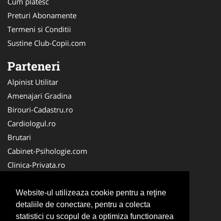
Cum platesc
Preturi Abonamente
Termeni si Conditii
Sustine Club-Copii.com
Parteneri
Alpinist Utilitar
Amenajari Gradina
Birouri-Cadastru.ro
Cardiologul.ro
Brutari
Cabinet-Psihologie.com
Clinica-Privata.ro
Firma-Securitate.ro
Cabinet-Individual.ro
Website-ul utilizeaza cookie pentru a reţine
detaliile de conectare, pentru a colecta
CentruInchirieri.ro
statistici cu scopul de a optimiza functionarea
Echipamente Romania