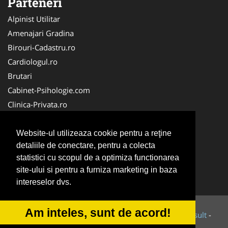
Parteneri
Alpinist Utilitar
Amenajari Gradina
Birouri-Cadastru.ro
Cardiologul.ro
Brutari
Cabinet-Psihologie.com
Clinica-Privata.ro
Firma-Securitate.ro
Cabinet-Individual.ro
Website-ul utilizeaza cookie pentru a reţine
detaliile de conectare, pentru a colecta
CentruInchirieri.ro
statistici cu scopul de a optimiza functionarea
Echipamente Romania
site-ului si pentru a furniza marketing in baza
MedicAcupunctura.ro
intereselor dvs.
Am inteles, sunt de acord!
© 2014-2026 Powered by
VilonMedia
&
Tokaido Consult
-