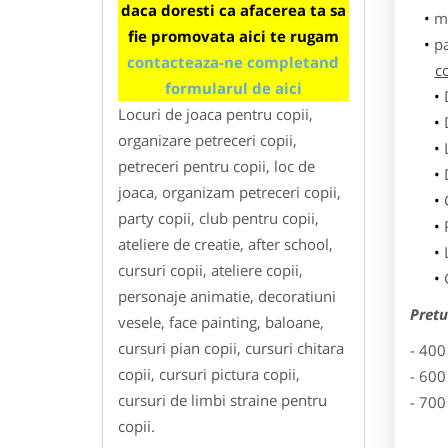
daca doresti ca afacerea ta sa
m
fie promovata aici te rugam
p
contacteaza-ne completand
co
formularul de aici
Locuri de joaca pentru copii,
organizare petreceri copii,
petreceri pentru copii, loc de
joaca, organizam petreceri copii,
party copii, club pentru copii,
ateliere de creatie, after school,
cursuri copii, ateliere copii,
personaje animatie, decoratiuni
Pretu
vesele, face painting, baloane,
cursuri pian copii, cursuri chitara
- 400
copii, cursuri pictura copii,
- 600
cursuri de limbi straine pentru
- 700
copii.