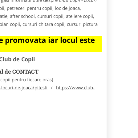
gasi informatii utile despre
Club Copii - Locuri
ii, petreceri pentru copii, loc de joaca,
ie, after school, cursuri copii, ateliere copii,
ian copii, cursuri chitara copii, cursuri pictura
 promovata iar locul este
Club de Copii
rul de CONTACT
opii pentru fiecare oras)
locuri-de-joaca/pitesti
/
https://www.club-