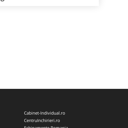
Cabinet-Individual.ro
CentruInchirieri.ro
Echipamente Romania