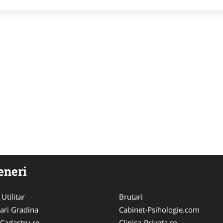
eneri
 Utilitar
Brutari
ari Gradina
Cabinet-Psihologie.com
-Cadastru.ro
Clinica-Privata.ro