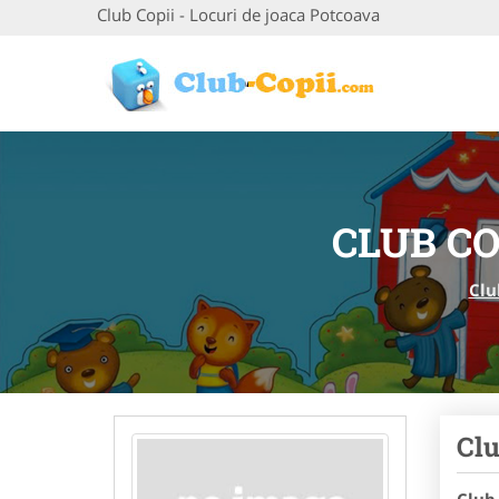
Club Copii - Locuri de joaca Potcoava
CLUB CO
Clu
Clu