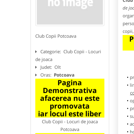
Club 
de jo
organi
perso
copii
Club Copii Potcoava
P
Categorie:
Club Copii - Locuri
de joaca
Judet:
Olt
Oras:
Potcoava
p
Pagina
li
Demonstrativa
c
afacerea nu este
o
promovata
pr
iar locul este liber
su
Club Copii - Locuri de joaca
ad
Potcoava
h