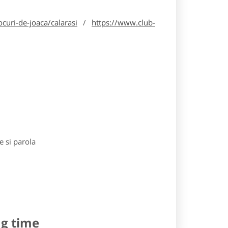
curi-de-joaca/calarasi
/
https://www.club-
e si parola
ng time