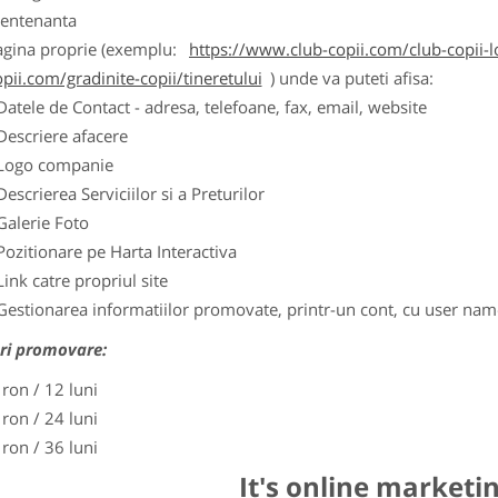
entenanta
agina proprie (exemplu:
https://www.club-copii.com/club-copii-lo
pii.com/gradinite-copii/tineretului
) unde va puteti afisa:
Datele de Contact - adresa, telefoane, fax, email, website
Descriere afacere
Logo companie
Descrierea Serviciilor si a Preturilor
Galerie Foto
Pozitionare pe Harta Interactiva
Link catre propriul site
Gestionarea informatiilor promovate, printr-un cont, cu user nam
ri promovare:
 ron / 12 luni
 ron / 24 luni
 ron / 36 luni
It's online marketi