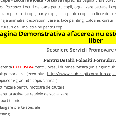
Copii - Locuri de joaca Potcoava
reprezinta pagina unde puteti 
aca Potcoava
. Locuri de joaca pentru copii, organizare petreceri cop
zam petreceri copii, party copii, club pentru copii, ateliere de creat
naje animatie, decoratiuni vesele, face painting, baloane, cursuri p
, cursuri de limbi straine pentru copii.
agina Demonstrativa afacerea nu este
liber
Descriere Servicii Promovare 
Pentru Detalii Folositi Formula
rezenta
EXCLUSIVA
pentru orasul dumneavoastra (un singur club c
nk personalizat (exemplu:
https://www.club-copii.com/club-copii-
opii.com/gradinite-copii/slatina
)
ptimizare pentru motoare de cautare
ezenta activa pe retelele de socializare
port tehnic
augare oferte speciale
osting