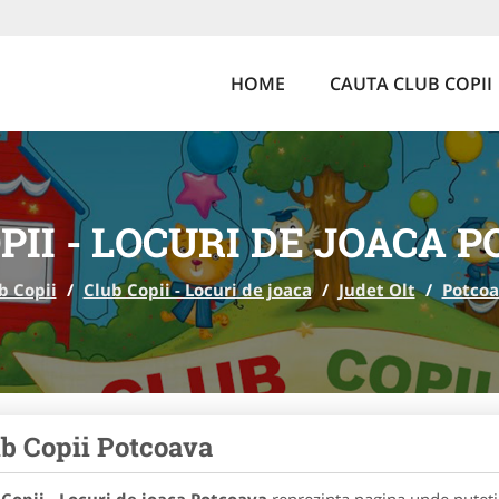
HOME
CAUTA CLUB COPII
PII - LOCURI DE JOACA 
b Copii
/
Club Copii - Locuri de joaca
/
Judet Olt
/
Potco
b Copii Potcoava