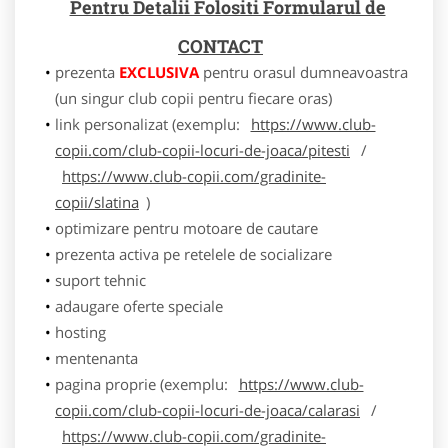
Pentru Detalii Folositi Formularul de
CONTACT
prezenta
EXCLUSIVA
pentru orasul dumneavoastra
(un singur club copii pentru fiecare oras)
link personalizat (exemplu:
https://www.club-
copii.com/club-copii-locuri-de-joaca/pitesti
/
https://www.club-copii.com/gradinite-
copii/slatina
)
optimizare pentru motoare de cautare
prezenta activa pe retelele de socializare
suport tehnic
adaugare oferte speciale
hosting
mentenanta
pagina proprie (exemplu:
https://www.club-
copii.com/club-copii-locuri-de-joaca/calarasi
/
https://www.club-copii.com/gradinite-