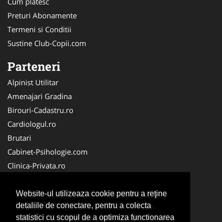
Cum platesc
Preturi Abonamente
Termeni si Conditii
Sustine Club-Copii.com
Parteneri
Alpinist Utilitar
Amenajari Gradina
Birouri-Cadastru.ro
Cardiologul.ro
Brutari
Cabinet-Psihologie.com
Clinica-Privata.ro
Firma-Securitate.ro
Cabinet-Individual.ro
Website-ul utilizeaza cookie pentru a reţine
detaliile de conectare, pentru a colecta
CentruInchirieri.ro
statistici cu scopul de a optimiza functionarea
Echipamente Romania