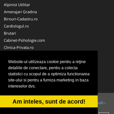
Alpinist Utilitar
Amenajari Gradina
Birouri-Cadastru.ro
Cardiologul.ro
Brutari
Cabinet-Psihologie.com
Clinica-Privata.ro
Firma-Securitate.ro
Cabinet-Individual.ro
Website-ul utilizeaza cookie pentru a reţine
detaliile de conectare, pentru a colecta
CentruInchirieri.ro
statistici cu scopul de a optimiza functionarea
Echipamente Romania
site-ului si pentru a furniza marketing in baza
MedicAcupunctura.ro
intereselor dvs.
Am inteles, sunt de acord!
© 2014-2026 Powered by
VilonMedia
&
Tokaido Consult
-
ANPC
SOL