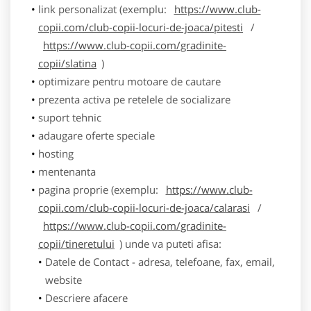
link personalizat (exemplu:
https://www.club-
copii.com/club-copii-locuri-de-joaca/pitesti
/
https://www.club-copii.com/gradinite-
copii/slatina
)
optimizare pentru motoare de cautare
prezenta activa pe retelele de socializare
suport tehnic
adaugare oferte speciale
hosting
mentenanta
pagina proprie (exemplu:
https://www.club-
copii.com/club-copii-locuri-de-joaca/calarasi
/
https://www.club-copii.com/gradinite-
copii/tineretului
) unde va puteti afisa:
Datele de Contact - adresa, telefoane, fax, email,
website
Descriere afacere