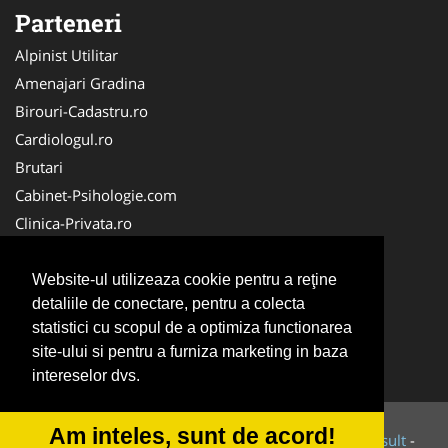
Parteneri
Alpinist Utilitar
Amenajari Gradina
Birouri-Cadastru.ro
Cardiologul.ro
Brutari
Cabinet-Psihologie.com
Clinica-Privata.ro
Firma-Securitate.ro
Cabinet-Individual.ro
Website-ul utilizeaza cookie pentru a reţine
detaliile de conectare, pentru a colecta
CentruInchirieri.ro
statistici cu scopul de a optimiza functionarea
Echipamente Romania
site-ului si pentru a furniza marketing in baza
MedicAcupunctura.ro
intereselor dvs.
Am inteles, sunt de acord!
© 2014-2026 Powered by
VilonMedia
&
Tokaido Consult
-