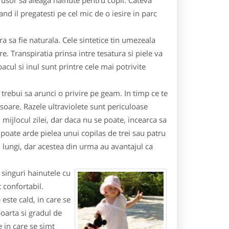
usor sa aleaga hainute pentru copil. Cateva
and il pregatesti pe cel mic de o iesire in parc
 sa fie naturala. Cele sintetice tin umezeala
re. Transpiratia prinsa intre tesatura si piele va
bacul si inul sunt printre cele mai potrivite
trebui sa arunci o privire pe geam. In timp ce te
 soare. Razele ultraviolete sunt periculoase
n mijlocul zilei, dar daca nu se poate, incearca sa
 poate arde pielea unui copilas de trei sau patru
 lungi, dar acestea din urma au avantajul ca
 singuri
hainutele cu
 confortabil.
 este cald, in care se
poarta si gradul de
e in care se simt