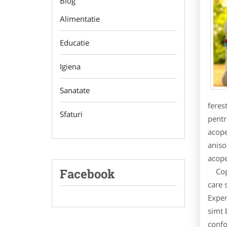
Blog
Alimentatie
Educatie
Igiena
Sanatate
feres
Sfaturi
pentru
acope
aniso
acope
Facebook
Copii
care 
Exper
simt 
confo