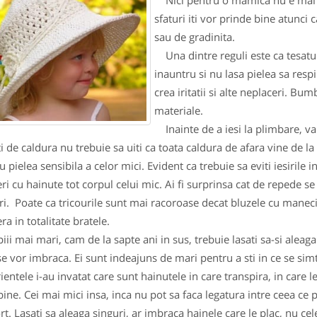
Nici pentru o mamica nu e mai 
sfaturi iti vor prinde bine atunci c
sau de gradinita.
Una dintre reguli este ca tesatura
inauntru si nu lasa pielea sa respi
crea iritatii si alte neplaceri. Bum
materiale.
Inainte de a iesi la plimbare, va 
ti de caldura nu trebuie sa uiti ca toata caldura de afara vine de la
 pielea sensibila a celor mici. Evident ca trebuie sa eviti iesirile i
ri cu hainute tot corpul celui mic. Ai fi surprinsa cat de repede se
ri. Poate ca tricourile sunt mai racoroase decat bluzele cu maneci
ra in totalitate bratele.
i mai mari, cam de la sapte ani in sus, trebuie lasati sa-si aleaga
se vor imbraca. Ei sunt indeajuns de mari pentru a sti in ce se simt
ientele i-au invatat care sunt hainutele in care transpira, in care le
bine. Cei mai mici insa, inca nu pot sa faca legatura intre ceea ce 
rt. Lasati sa aleaga singuri, ar imbraca hainele care le plac, nu cel