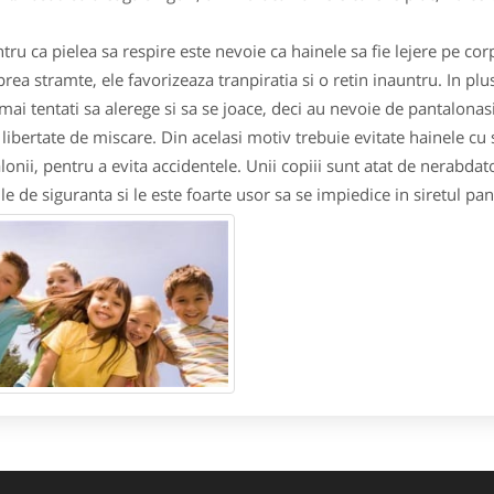
u ca pielea sa respire este nevoie ca hainele sa fie lejere pe corp
prea stramte, ele favorizeaza tranpiratia si o retin inauntru. In plus
mai tentati sa alerege si sa se joace, deci au nevoie de pantalonasi 
 libertate de miscare. Din acelasi motiv trebuie evitate hainele cu s
lonii, pentru a evita accidentele. Unii copiii sunt atat de nerabdat
ile de siguranta si le este foarte usor sa se impiedice in siretul pan