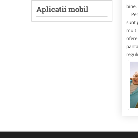
bine.
Aplicatii mobil
Pentr
sunt 
mult 
ofere
panta
regul