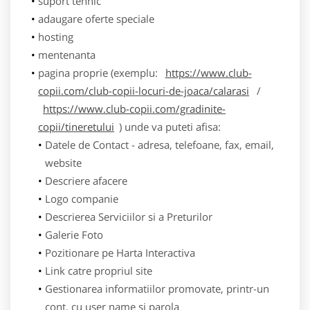
suport tehnic
adaugare oferte speciale
hosting
mentenanta
pagina proprie (exemplu:
https://www.club-
copii.com/club-copii-locuri-de-joaca/calarasi
/
https://www.club-copii.com/gradinite-
copii/tineretului
) unde va puteti afisa:
Datele de Contact - adresa, telefoane, fax, email,
website
Descriere afacere
Logo companie
Descrierea Serviciilor si a Preturilor
Galerie Foto
Pozitionare pe Harta Interactiva
Link catre propriul site
Gestionarea informatiilor promovate, printr-un
cont, cu user name si parola