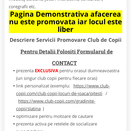
coregrafii etc.
Pagina Demonstrativa afacerea
nu este promovata iar locul este
liber
Descriere Servicii Promovare Club de Copii
Pentru Detalii Folositi Formularul de
CONTACT
prezenta
EXCLUSIVA
pentru orasul dumneavoastra
(un singur club copii pentru fiecare oras)
link personalizat (exemplu:
https://www.club-
copii.com/club-copii-locuri-de-joaca/pitesti
/
https://www.club-copii.com/gradinite-
copii/slatina
)
optimizare pentru motoare de cautare
prezenta activa pe retelele de socializare