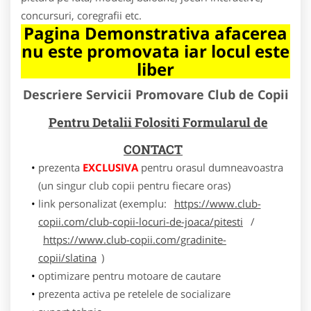
concursuri, coregrafii etc.
Pagina Demonstrativa afacerea
nu este promovata iar locul este
liber
Descriere Servicii Promovare Club de Copii
Pentru Detalii Folositi Formularul de
CONTACT
prezenta
EXCLUSIVA
pentru orasul dumneavoastra
(un singur club copii pentru fiecare oras)
link personalizat (exemplu:
https://www.club-
copii.com/club-copii-locuri-de-joaca/pitesti
/
https://www.club-copii.com/gradinite-
copii/slatina
)
optimizare pentru motoare de cautare
prezenta activa pe retelele de socializare