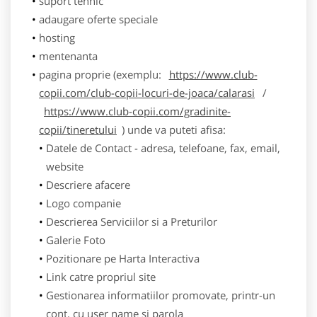
suport tehnic
adaugare oferte speciale
hosting
mentenanta
pagina proprie (exemplu:
https://www.club-
copii.com/club-copii-locuri-de-joaca/calarasi
/
https://www.club-copii.com/gradinite-
copii/tineretului
) unde va puteti afisa:
Datele de Contact - adresa, telefoane, fax, email,
website
Descriere afacere
Logo companie
Descrierea Serviciilor si a Preturilor
Galerie Foto
Pozitionare pe Harta Interactiva
Link catre propriul site
Gestionarea informatiilor promovate, printr-un
cont, cu user name si parola