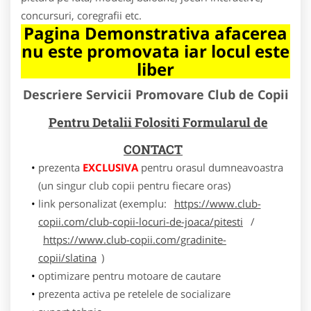
concursuri, coregrafii etc.
Pagina Demonstrativa afacerea
nu este promovata iar locul este
liber
Descriere Servicii Promovare Club de Copii
Pentru Detalii Folositi Formularul de
CONTACT
prezenta
EXCLUSIVA
pentru orasul dumneavoastra
(un singur club copii pentru fiecare oras)
link personalizat (exemplu:
https://www.club-
copii.com/club-copii-locuri-de-joaca/pitesti
/
https://www.club-copii.com/gradinite-
copii/slatina
)
optimizare pentru motoare de cautare
prezenta activa pe retelele de socializare