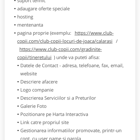
suport tehnic
adaugare oferte speciale
hosting
mentenanta
pagina proprie (exemplu:
https://www.club-
copii.com/club-copii-locuri-de-joaca/calarasi
/
https://www.club-copii.com/gradinite-
copii/tineretului
) unde va puteti afisa:
Datele de Contact - adresa, telefoane, fax, email,
website
Descriere afacere
Logo companie
Descrierea Serviciilor si a Preturilor
Galerie Foto
Pozitionare pe Harta Interactiva
Link catre propriul site
Gestionarea informatiilor promovate, printr-un
cont, cu user name si parola