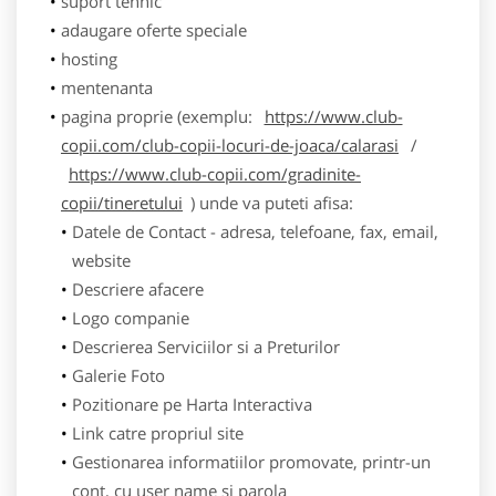
suport tehnic
adaugare oferte speciale
hosting
mentenanta
pagina proprie (exemplu:
https://www.club-
copii.com/club-copii-locuri-de-joaca/calarasi
/
https://www.club-copii.com/gradinite-
copii/tineretului
) unde va puteti afisa:
Datele de Contact - adresa, telefoane, fax, email,
website
Descriere afacere
Logo companie
Descrierea Serviciilor si a Preturilor
Galerie Foto
Pozitionare pe Harta Interactiva
Link catre propriul site
Gestionarea informatiilor promovate, printr-un
cont, cu user name si parola