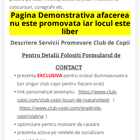
concursuri, coregrafii etc.
Pagina Demonstrativa afacerea
nu este promovata iar locul este
liber
Descriere Servicii Promovare Club de Copii
Pentru Detalii Folositi Formularul de
CONTACT
prezenta
EXCLUSIVA
pentru orasul dumneavoastra
(un singur club copii pentru fiecare oras)
link personalizat (exemplu:
https://www.club-
copii.com/club-copii-locuri-de-joaca/pitesti
/
https://www.club-copii.com/gradinite-
copii/slatina
)
optimizare pentru motoare de cautare
prezenta activa pe retelele de socializare