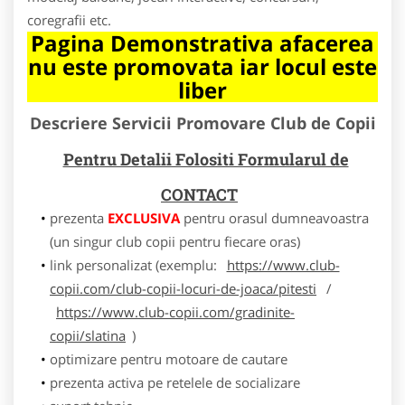
coregrafii etc.
Pagina Demonstrativa afacerea
nu este promovata iar locul este
liber
Descriere Servicii Promovare Club de Copii
Pentru Detalii Folositi Formularul de
CONTACT
prezenta
EXCLUSIVA
pentru orasul dumneavoastra
(un singur club copii pentru fiecare oras)
link personalizat (exemplu:
https://www.club-
copii.com/club-copii-locuri-de-joaca/pitesti
/
https://www.club-copii.com/gradinite-
copii/slatina
)
optimizare pentru motoare de cautare
prezenta activa pe retelele de socializare