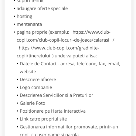
suport tehnic
adaugare oferte speciale
hosting
mentenanta
pagina proprie (exemplu:
https://www.club-
copii.com/club-copii-locuri-de-joaca/calarasi
/
https://www.club-copii.com/gradinite-
copii/tineretului
) unde va puteti afisa:
Datele de Contact - adresa, telefoane, fax, email,
website
Descriere afacere
Logo companie
Descrierea Serviciilor si a Preturilor
Galerie Foto
Pozitionare pe Harta Interactiva
Link catre propriul site
Gestionarea informatiilor promovate, printr-un
cont, cu user name si parola