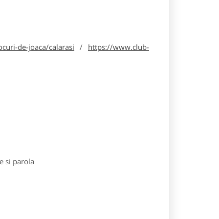
curi-de-joaca/calarasi
/
https://www.club-
e si parola