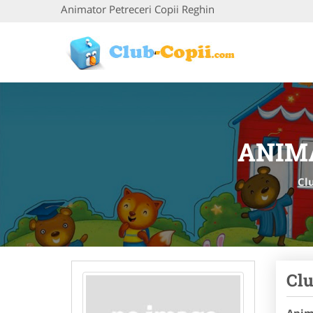
Animator Petreceri Copii Reghin
ANIMA
Cl
Clu