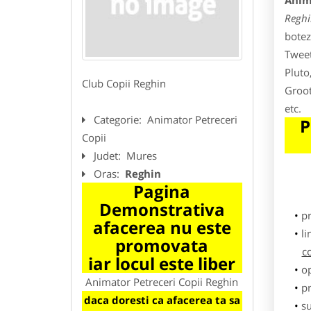
Anim
Reghi
botez
Tweet
Pluto
Club Copii Reghin
Groot
etc.
Categorie:
Animator Petreceri
P
Copii
Judet:
Mures
Oras:
Reghin
Pagina
Demonstrativa
p
afacerea nu este
li
promovata
c
iar locul este liber
o
Animator Petreceri Copii Reghin
pr
daca doresti ca afacerea ta sa
su