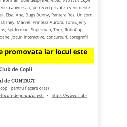
informatii utile despre
Animator Petreceri Copii
entru aniversari, petreceri private, evenimente
l. Elsa, Ana, Bugs Bunny, Pantera Roz, Unicorn,
, Disney, Marvel, Printesa Aurora, Tom&Jerry,
ions, Spiderman, Superman, Thor, RoboCop,
ane, jocuri interactive, concursuri, coregrafii
 promovata iar locul este
Club de Copii
rul de CONTACT
opii pentru fiecare oras)
locuri-de-joaca/pitesti
/
https://www.club-