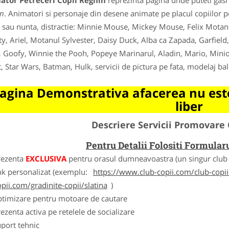
ator Petreceri Copii Reghin
reprezinta pagina unde puteti gasi 
n
. Animatori si personaje din desene animate pe placul copiilor p
 sau nunta, distractie: Minnie Mouse, Mickey Mouse, Felix Motanu
y, Ariel, Motanul Sylvester, Daisy Duck, Alba ca Zapada, Garfield
, Goofy, Winnie the Pooh, Popeye Marinarul, Aladin, Mario, Min
, Star Wars, Batman, Hulk, servicii de pictura pe fata, modelaj balo
agina Demonstrativa afacerea nu este
liber
Descriere Servicii Promovare 
Pentru Detalii Folositi Formula
rezenta
EXCLUSIVA
pentru orasul dumneavoastra (un singur club c
nk personalizat (exemplu:
https://www.club-copii.com/club-copii-
opii.com/gradinite-copii/slatina
)
ptimizare pentru motoare de cautare
ezenta activa pe retelele de socializare
port tehnic