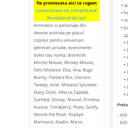
fie promovata aici te rugam
ad
contacteaza-ne completand
h
formularul de aici
m
Animatori si personaje din
p
desene animate pe placul
co
copiilor pentru aniversari,
petreceri private, evenimente
botez sau nunta, distractie:
Minnie Mouse, Mickey Mouse,
Felix Motanul. Elsa, Ana, Bugs
Bunny, Pantera Roz, Unicorn,
Tweety, Ariel, Motanul Sylvester,
Daisy Duck, Alba ca Zapada,
Garfield, Disney, Marvel, Printesa
Pretu
Aurora, Tom&Jerry, Pluto, Goofy,
Winnie the Pooh, Popeye
- 400
Marinarul, Aladin, Mario,
- 600