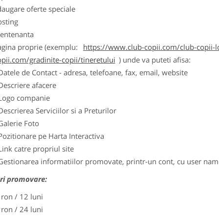
augare oferte speciale
osting
entenanta
agina proprie (exemplu:
https://www.club-copii.com/club-copii-lo
pii.com/gradinite-copii/tineretului
) unde va puteti afisa:
Datele de Contact - adresa, telefoane, fax, email, website
Descriere afacere
Logo companie
Descrierea Serviciilor si a Preturilor
Galerie Foto
Pozitionare pe Harta Interactiva
Link catre propriul site
Gestionarea informatiilor promovate, printr-un cont, cu user nam
ri promovare:
 ron / 12 luni
 ron / 24 luni