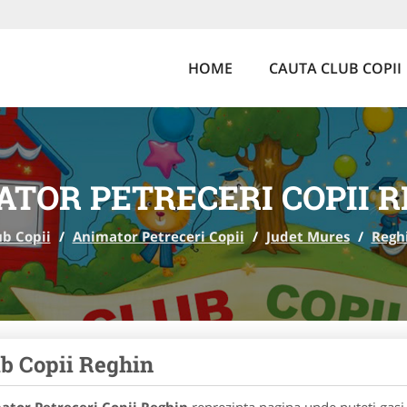
HOME
CAUTA CLUB COPII
TOR PETRECERI COPII 
ub Copii
/
Animator Petreceri Copii
/
Judet Mures
/
Regh
b Copii Reghin