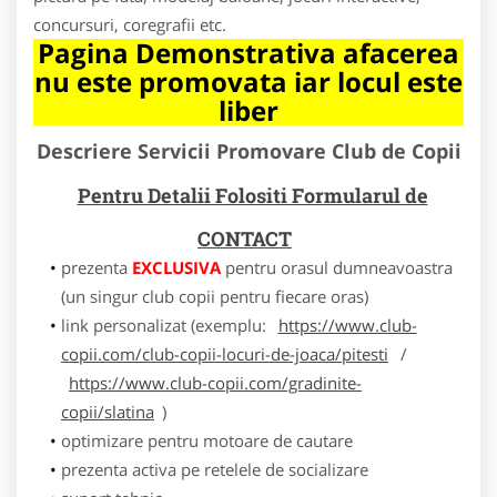
concursuri, coregrafii etc.
Pagina Demonstrativa afacerea
nu este promovata iar locul este
liber
Descriere Servicii Promovare Club de Copii
Pentru Detalii Folositi Formularul de
CONTACT
prezenta
EXCLUSIVA
pentru orasul dumneavoastra
(un singur club copii pentru fiecare oras)
link personalizat (exemplu:
https://www.club-
copii.com/club-copii-locuri-de-joaca/pitesti
/
https://www.club-copii.com/gradinite-
copii/slatina
)
optimizare pentru motoare de cautare
prezenta activa pe retelele de socializare