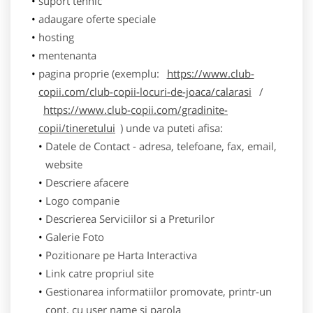
suport tehnic
adaugare oferte speciale
hosting
mentenanta
pagina proprie (exemplu:
https://www.club-
copii.com/club-copii-locuri-de-joaca/calarasi
/
https://www.club-copii.com/gradinite-
copii/tineretului
) unde va puteti afisa:
Datele de Contact - adresa, telefoane, fax, email,
website
Descriere afacere
Logo companie
Descrierea Serviciilor si a Preturilor
Galerie Foto
Pozitionare pe Harta Interactiva
Link catre propriul site
Gestionarea informatiilor promovate, printr-un
cont, cu user name si parola