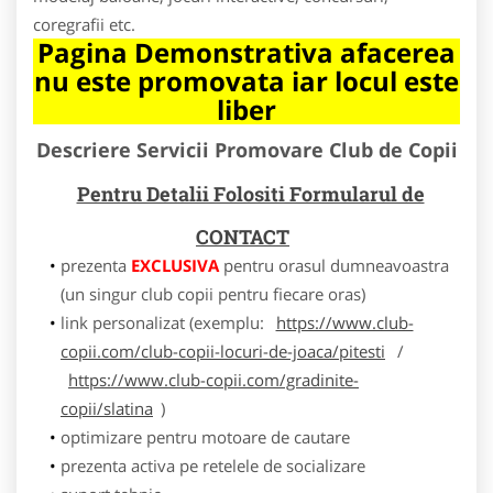
coregrafii etc.
Pagina Demonstrativa afacerea
nu este promovata iar locul este
liber
Descriere Servicii Promovare Club de Copii
Pentru Detalii Folositi Formularul de
CONTACT
prezenta
EXCLUSIVA
pentru orasul dumneavoastra
(un singur club copii pentru fiecare oras)
link personalizat (exemplu:
https://www.club-
copii.com/club-copii-locuri-de-joaca/pitesti
/
https://www.club-copii.com/gradinite-
copii/slatina
)
optimizare pentru motoare de cautare
prezenta activa pe retelele de socializare