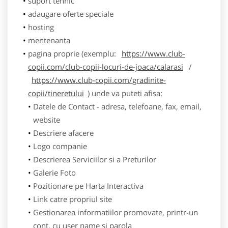
suport tehnic
adaugare oferte speciale
hosting
mentenanta
pagina proprie (exemplu:
https://www.club-
copii.com/club-copii-locuri-de-joaca/calarasi
/
https://www.club-copii.com/gradinite-
copii/tineretului
) unde va puteti afisa:
Datele de Contact - adresa, telefoane, fax, email,
website
Descriere afacere
Logo companie
Descrierea Serviciilor si a Preturilor
Galerie Foto
Pozitionare pe Harta Interactiva
Link catre propriul site
Gestionarea informatiilor promovate, printr-un
cont, cu user name si parola