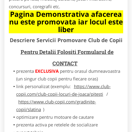
concursuri, coregrafii etc.
Pagina Demonstrativa afacerea
nu este promovata iar locul este
liber
Descriere Servicii Promovare Club de Copii
Pentru Detalii Folositi Formularul de
CONTACT
prezenta
EXCLUSIVA
pentru orasul dumneavoastra
(un singur club copii pentru fiecare oras)
link personalizat (exemplu:
https://www.club-
copii.com/club-copii-locuri-de-joaca/pitesti
/
https://www.club-copii.com/gradinite-
copii/slatina
)
optimizare pentru motoare de cautare
prezenta activa pe retelele de socializare