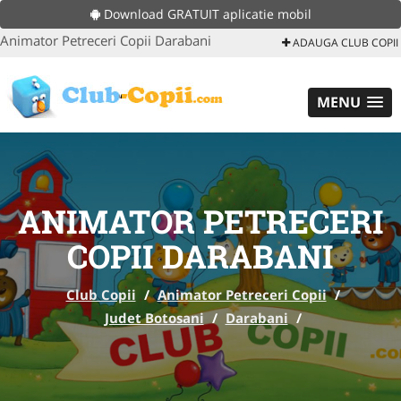
Download GRATUIT aplicatie mobil
Animator Petreceri Copii Darabani
ADAUGA CLUB COPII
MENU
ANIMATOR PETRECERI
COPII DARABANI
Club Copii
/
Animator Petreceri Copii
/
Judet Botosani
/
Darabani
/