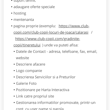
suport tehnic
adaugare oferte speciale
hosting
mentenanta
pagina proprie (exemplu:
https://www.club-
copii.com/club-copii-locuri-de-joaca/calarasi
/
https://www.club-copii.com/gradinite-
copii/tineretului
) unde va puteti afisa:
Datele de Contact - adresa, telefoane, fax, email,
website
Descriere afacere
Logo companie
Descrierea Serviciilor si a Preturilor
Galerie Foto
Pozitionare pe Harta Interactiva
Link catre propriul site
Gestionarea informatiilor promovate, printr-un
cont, cu user name si parola