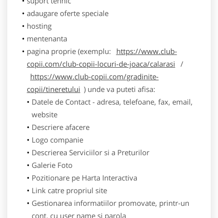
suport tehnic
adaugare oferte speciale
hosting
mentenanta
pagina proprie (exemplu:
https://www.club-
copii.com/club-copii-locuri-de-joaca/calarasi
/
https://www.club-copii.com/gradinite-
copii/tineretului
) unde va puteti afisa:
Datele de Contact - adresa, telefoane, fax, email,
website
Descriere afacere
Logo companie
Descrierea Serviciilor si a Preturilor
Galerie Foto
Pozitionare pe Harta Interactiva
Link catre propriul site
Gestionarea informatiilor promovate, printr-un
cont, cu user name si parola