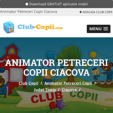
Download GRATUIT aplicatie mobil
Animator Petreceri Copii Ciacova
ADAUGA CLUB COPII
MENU
ANIMATOR PETRECERI
COPII CIACOVA
Club Copii
/
Animator Petreceri Copii
/
Judet Timis
/
Ciacova
/