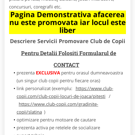
concursuri, coregrafii etc.
Pagina Demonstrativa afacerea
nu este promovata iar locul este
liber
Descriere Servicii Promovare Club de Copii
Pentru Detalii Folositi Formularul de
CONTACT
prezenta
EXCLUSIVA
pentru orasul dumneavoastra
(un singur club copii pentru fiecare oras)
link personalizat (exemplu:
https://www.club-
copii.com/club-copii-locuri-de-joaca/pitesti
/
https://www.club-copii.com/gradinite-
copii/slatina
)
optimizare pentru motoare de cautare
prezenta activa pe retelele de socializare