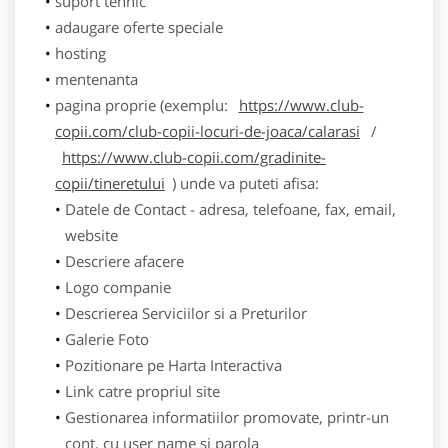
suport tehnic
adaugare oferte speciale
hosting
mentenanta
pagina proprie (exemplu:
https://www.club-
copii.com/club-copii-locuri-de-joaca/calarasi
/
https://www.club-copii.com/gradinite-
copii/tineretului
) unde va puteti afisa:
Datele de Contact - adresa, telefoane, fax, email,
website
Descriere afacere
Logo companie
Descrierea Serviciilor si a Preturilor
Galerie Foto
Pozitionare pe Harta Interactiva
Link catre propriul site
Gestionarea informatiilor promovate, printr-un
cont, cu user name si parola