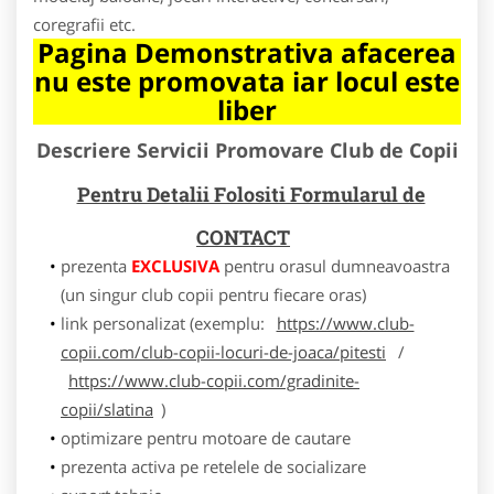
coregrafii etc.
Pagina Demonstrativa afacerea
nu este promovata iar locul este
liber
Descriere Servicii Promovare Club de Copii
Pentru Detalii Folositi Formularul de
CONTACT
prezenta
EXCLUSIVA
pentru orasul dumneavoastra
(un singur club copii pentru fiecare oras)
link personalizat (exemplu:
https://www.club-
copii.com/club-copii-locuri-de-joaca/pitesti
/
https://www.club-copii.com/gradinite-
copii/slatina
)
optimizare pentru motoare de cautare
prezenta activa pe retelele de socializare