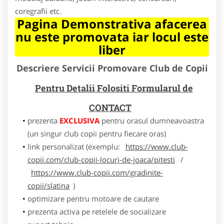
coregrafii etc.
Pagina Demonstrativa afacerea
nu este promovata iar locul este
liber
Descriere Servicii Promovare Club de Copii
Pentru Detalii Folositi Formularul de
CONTACT
prezenta
EXCLUSIVA
pentru orasul dumneavoastra
(un singur club copii pentru fiecare oras)
link personalizat (exemplu:
https://www.club-
copii.com/club-copii-locuri-de-joaca/pitesti
/
https://www.club-copii.com/gradinite-
copii/slatina
)
optimizare pentru motoare de cautare
prezenta activa pe retelele de socializare