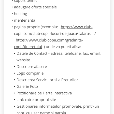
suport tehnic
adaugare oferte speciale
hosting
mentenanta
pagina proprie (exemplu:
https://www.club-
copii.com/club-copii-locuri-de-joaca/calarasi
/
https://www.club-copii.com/gradinite-
copii/tineretului
) unde va puteti afisa:
Datele de Contact - adresa, telefoane, fax, email,
website
Descriere afacere
Logo companie
Descrierea Serviciilor si a Preturilor
Galerie Foto
Pozitionare pe Harta Interactiva
Link catre propriul site
Gestionarea informatiilor promovate, printr-un
cont, cu user name si parola