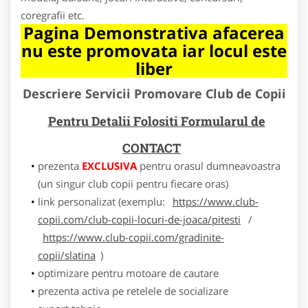
coregrafii etc.
Pagina Demonstrativa afacerea
nu este promovata iar locul este
liber
Descriere Servicii Promovare Club de Copii
Pentru Detalii Folositi Formularul de
CONTACT
prezenta
EXCLUSIVA
pentru orasul dumneavoastra
(un singur club copii pentru fiecare oras)
link personalizat (exemplu:
https://www.club-
copii.com/club-copii-locuri-de-joaca/pitesti
/
https://www.club-copii.com/gradinite-
copii/slatina
)
optimizare pentru motoare de cautare
prezenta activa pe retelele de socializare