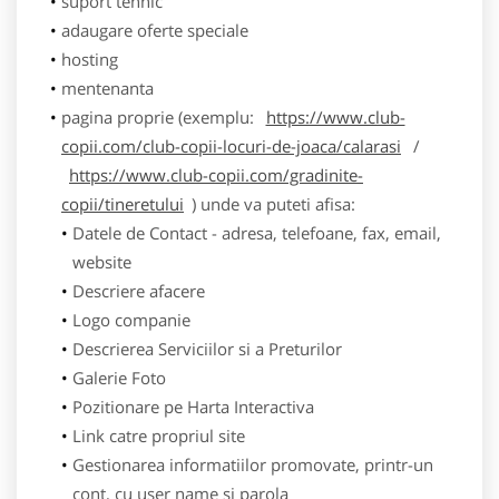
suport tehnic
adaugare oferte speciale
hosting
mentenanta
pagina proprie (exemplu:
https://www.club-
copii.com/club-copii-locuri-de-joaca/calarasi
/
https://www.club-copii.com/gradinite-
copii/tineretului
) unde va puteti afisa:
Datele de Contact - adresa, telefoane, fax, email,
website
Descriere afacere
Logo companie
Descrierea Serviciilor si a Preturilor
Galerie Foto
Pozitionare pe Harta Interactiva
Link catre propriul site
Gestionarea informatiilor promovate, printr-un
cont, cu user name si parola