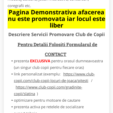
coregrafii etc.
Pagina Demonstrativa afacerea
nu este promovata iar locul este
liber
Descriere Servicii Promovare Club de Copii
Pentru Detalii Folositi Formularul de
CONTACT
prezenta
EXCLUSIVA
pentru orasul dumneavoastra
(un singur club copii pentru fiecare oras)
link personalizat (exemplu:
https://www.club-
copii.com/club-copii-locuri-de-joaca/pitesti
/
https://www.club-copii.com/gradinite-
copii/slatina
)
optimizare pentru motoare de cautare
prezenta activa pe retelele de socializare