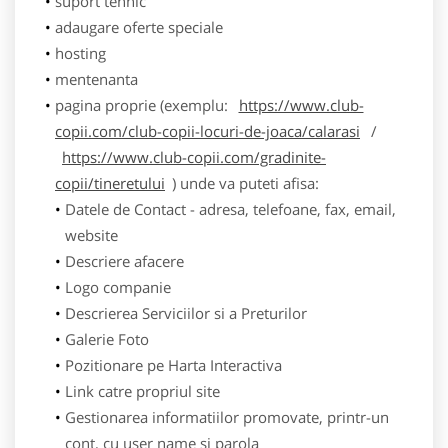
suport tehnic
adaugare oferte speciale
hosting
mentenanta
pagina proprie (exemplu:
https://www.club-
copii.com/club-copii-locuri-de-joaca/calarasi
/
https://www.club-copii.com/gradinite-
copii/tineretului
) unde va puteti afisa:
Datele de Contact - adresa, telefoane, fax, email,
website
Descriere afacere
Logo companie
Descrierea Serviciilor si a Preturilor
Galerie Foto
Pozitionare pe Harta Interactiva
Link catre propriul site
Gestionarea informatiilor promovate, printr-un
cont, cu user name si parola