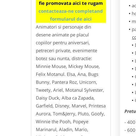
fie promovata aici te rugam
ad
contacteaza-ne completand
h
formularul de aici
m
Animatori si personaje din
p
desene animate pe placul
co
copiilor pentru aniversari,
petreceri private, evenimente
botez sau nunta, distractie:
Minnie Mouse, Mickey Mouse,
Felix Motanul. Elsa, Ana, Bugs
Bunny, Pantera Roz, Unicorn,
Tweety, Ariel, Motanul Sylvester,
Daisy Duck, Alba ca Zapada,
Garfield, Disney, Marvel, Printesa
Pretu
Aurora, Tom&Jerry, Pluto, Goofy,
Winnie the Pooh, Popeye
- 400
Marinarul, Aladin, Mario,
- 600