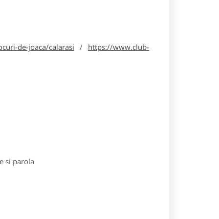
curi-de-joaca/calarasi
/
https://www.club-
e si parola