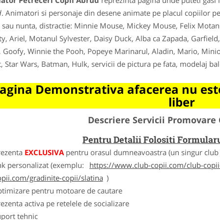
ator Petreceri Copii Abrud
reprezinta pagina unde puteti gasi 
d
. Animatori si personaje din desene animate pe placul copiilor pe
 sau nunta, distractie: Minnie Mouse, Mickey Mouse, Felix Motanu
y, Ariel, Motanul Sylvester, Daisy Duck, Alba ca Zapada, Garfield
, Goofy, Winnie the Pooh, Popeye Marinarul, Aladin, Mario, Min
, Star Wars, Batman, Hulk, servicii de pictura pe fata, modelaj balo
agina Demonstrativa afacerea nu este
liber
Descriere Servicii Promovare 
Pentru Detalii Folositi Formula
rezenta
EXCLUSIVA
pentru orasul dumneavoastra (un singur club c
nk personalizat (exemplu:
https://www.club-copii.com/club-copii-
opii.com/gradinite-copii/slatina
)
ptimizare pentru motoare de cautare
ezenta activa pe retelele de socializare
port tehnic