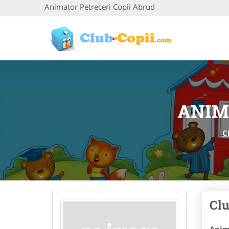
Animator Petreceri Copii Abrud
ANIM
C
Clu