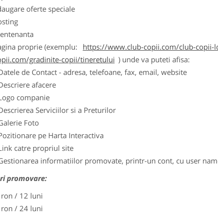
augare oferte speciale
osting
entenanta
agina proprie (exemplu:
https://www.club-copii.com/club-copii-lo
pii.com/gradinite-copii/tineretului
) unde va puteti afisa:
Datele de Contact - adresa, telefoane, fax, email, website
Descriere afacere
Logo companie
Descrierea Serviciilor si a Preturilor
Galerie Foto
Pozitionare pe Harta Interactiva
Link catre propriul site
Gestionarea informatiilor promovate, printr-un cont, cu user nam
ri promovare:
 ron / 12 luni
 ron / 24 luni