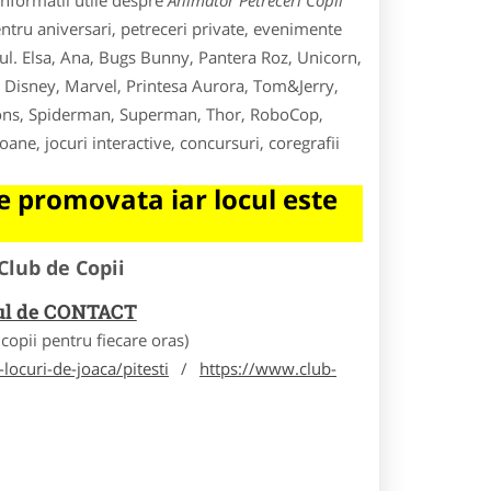
informatii utile despre
Animator Petreceri Copii
ntru aniversari, petreceri private, evenimente
l. Elsa, Ana, Bugs Bunny, Pantera Roz, Unicorn,
, Disney, Marvel, Printesa Aurora, Tom&Jerry,
ions, Spiderman, Superman, Thor, RoboCop,
ane, jocuri interactive, concursuri, coregrafii
 promovata iar locul este
Club de Copii
rul de CONTACT
opii pentru fiecare oras)
locuri-de-joaca/pitesti
/
https://www.club-