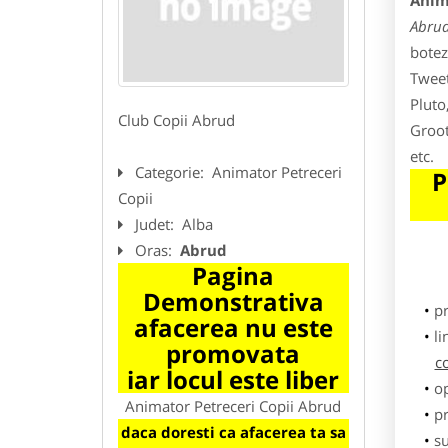
Anim
Abru
botez
Tweet
Pluto
Club Copii Abrud
Groot
etc.
Categorie:
Animator Petreceri
P
Copii
Judet:
Alba
Oras:
Abrud
Pagina
Demonstrativa
p
afacerea nu este
li
promovata
c
iar locul este liber
o
Animator Petreceri Copii Abrud
pr
daca doresti ca afacerea ta sa
su