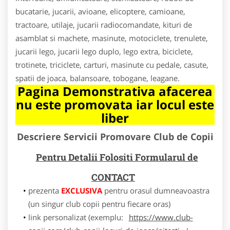
bucatarie, jucarii, avioane, elicoptere, camioane,
tractoare, utilaje, jucarii radiocomandate, kituri de
asamblat si machete, masinute, motociclete, trenulete,
jucarii lego, jucarii lego duplo, lego extra, biciclete,
trotinete, triciclete, carturi, masinute cu pedale, casute,
spatii de joaca, balansoare, tobogane, leagane.
Pagina Demonstrativa afacerea
nu este promovata iar locul este
liber
Descriere Servicii Promovare Club de Copii
Pentru Detalii Folositi Formularul de
CONTACT
prezenta
EXCLUSIVA
pentru orasul dumneavoastra
(un singur club copii pentru fiecare oras)
link personalizat (exemplu:
https://www.club-