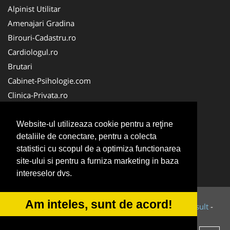
Alpinist Utilitar
Amenajari Gradina
Birouri-Cadastru.ro
Cardiologul.ro
Brutari
Cabinet-Psihologie.com
Clinica-Privata.ro
Firma-Securitate.ro
Cabinet-Individual.ro
Website-ul utilizeaza cookie pentru a reţine
detaliile de conectare, pentru a colecta
CentruInchirieri.ro
statistici cu scopul de a optimiza functionarea
Echipamente Romania
site-ului si pentru a furniza marketing in baza
MedicAcupunctura.ro
intereselor dvs.
Am inteles, sunt de acord!
© 2014-2026 Powered by
VilonMedia
&
Tokaido Consult
-
ANPC
SOL