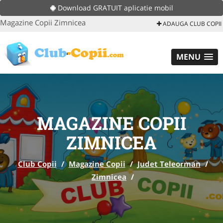
Download GRATUIT aplicatie mobil
Magazine Copii Zimnicea
ADAUGA CLUB COPII
MENU
MAGAZINE COPII
ZIMNICEA
Club Copii
/
Magazine Copii
/
Judet Teleorman
/
Zimnicea
/