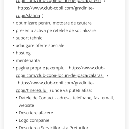
copii.com/club-copii-locuri-de-joaca/pitesti
/
https://www.club-copii.com/gradinite-
copii/slatina
)
optimizare pentru motoare de cautare
prezenta activa pe retelele de socializare
suport tehnic
adaugare oferte speciale
hosting
mentenanta
pagina proprie (exemplu:
https://www.club-
copii.com/club-copii-locuri-de-joaca/calarasi
/
https://www.club-copii.com/gradinite-
copii/tineretului
) unde va puteti afisa:
Datele de Contact - adresa, telefoane, fax, email,
website
Descriere afacere
Logo companie
Descrierea Serviciilor si a Preturilor