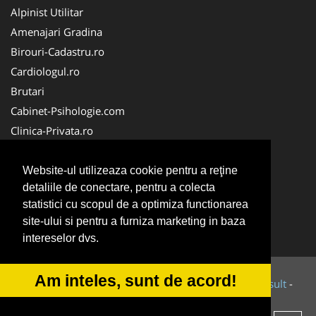
Alpinist Utilitar
Amenajari Gradina
Birouri-Cadastru.ro
Cardiologul.ro
Brutari
Cabinet-Psihologie.com
Clinica-Privata.ro
Firma-Securitate.ro
Cabinet-Individual.ro
Website-ul utilizeaza cookie pentru a reţine
detaliile de conectare, pentru a colecta
CentruInchirieri.ro
statistici cu scopul de a optimiza functionarea
Echipamente Romania
site-ului si pentru a furniza marketing in baza
MedicAcupunctura.ro
intereselor dvs.
Am inteles, sunt de acord!
© 2014-2026 Powered by
VilonMedia
&
Tokaido Consult
-
ANPC
SOL