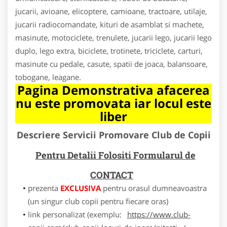
jucarii, avioane, elicoptere, camioane, tractoare, utilaje,
jucarii radiocomandate, kituri de asamblat si machete,
masinute, motociclete, trenulete, jucarii lego, jucarii lego
duplo, lego extra, biciclete, trotinete, triciclete, carturi,
masinute cu pedale, casute, spatii de joaca, balansoare,
tobogane, leagane.
Pagina Demonstrativa afacerea
nu este promovata iar locul este
liber
Descriere Servicii Promovare Club de Copii
Pentru Detalii Folositi Formularul de
CONTACT
prezenta
EXCLUSIVA
pentru orasul dumneavoastra
(un singur club copii pentru fiecare oras)
link personalizat (exemplu:
https://www.club-