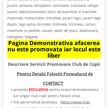
jucarii, avioane, elicoptere, camioane, tractoare, utilaje,
jucarii radiocomandate, kituri de asamblat si machete,
masinute, motociclete, trenulete, jucarii lego, jucarii lego
duplo, lego extra, biciclete, trotinete, triciclete, carturi,
masinute cu pedale, casute, spatii de joaca, balansoare,
tobogane, leagane.
Pagina Demonstrativa afacerea
nu este promovata iar locul este
liber
Descriere Servicii Promovare Club de Copii
Pentru Detalii Folositi Formularul de
CONTACT
prezenta
EXCLUSIVA
pentru orasul dumneavoastra
(un singur club copii pentru fiecare oras)
link personalizat (exemplu:
https://www.club-