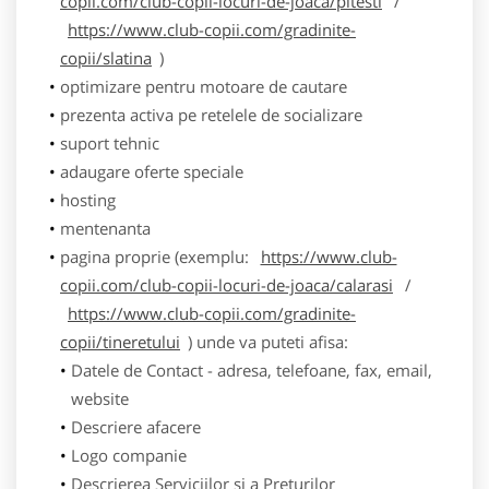
copii.com/club-copii-locuri-de-joaca/pitesti
/
https://www.club-copii.com/gradinite-
copii/slatina
)
optimizare pentru motoare de cautare
prezenta activa pe retelele de socializare
suport tehnic
adaugare oferte speciale
hosting
mentenanta
pagina proprie (exemplu:
https://www.club-
copii.com/club-copii-locuri-de-joaca/calarasi
/
https://www.club-copii.com/gradinite-
copii/tineretului
) unde va puteti afisa:
Datele de Contact - adresa, telefoane, fax, email,
website
Descriere afacere
Logo companie
Descrierea Serviciilor si a Preturilor