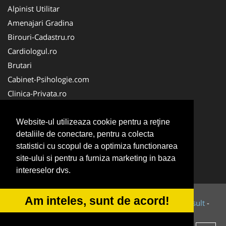
Alpinist Utilitar
Amenajari Gradina
Birouri-Cadastru.ro
Cardiologul.ro
Brutari
Cabinet-Psihologie.com
Clinica-Privata.ro
Firma-Securitate.ro
Cabinet-Individual.ro
Website-ul utilizeaza cookie pentru a reţine
detaliile de conectare, pentru a colecta
CentruInchirieri.ro
statistici cu scopul de a optimiza functionarea
Echipamente Romania
site-ului si pentru a furniza marketing in baza
MedicAcupunctura.ro
intereselor dvs.
Am inteles, sunt de acord!
© 2014-2026 Powered by
VilonMedia
&
Tokaido Consult
-
ANPC
SOL