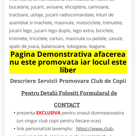
bucatarie, jucarii, avioane, elicoptere, camioane,
tractoare, utilaje, jucarii radiocomandate, kituri de
asamblat si machete, masinute, motociclete, trenulete,
jucarii lego, jucarii lego duplo, lego extra, biciclete,
trotinete, triciclete, carturi, masinute cu pedale, casute,
spatii de joaca, balansoare, tobogane, leagane.
Pagina Demonstrativa afacerea
nu este promovata iar locul este
liber
Descriere Servicii Promovare Club de Copii
Pentru Detalii Folositi Formularul de
CONTACT
prezenta
EXCLUSIVA
pentru orasul dumneavoastra
(un singur club copii pentru fiecare oras)
link personalizat (exemplu:
https://www.club-