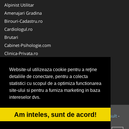
Alpinist Utilitar
Amenajari Gradina
Birouri-Cadastru.ro
Cardiologul.ro
Brutari
Cabinet-Psihologie.com
Clinica-Privata.ro
Firma-Securitate.ro
Cabinet-Individual.ro
Website-ul utilizeaza cookie pentru a reţine
detaliile de conectare, pentru a colecta
CentruInchirieri.ro
statistici cu scopul de a optimiza functionarea
Echipamente Romania
site-ului si pentru a furniza marketing in baza
MedicAcupunctura.ro
intereselor dvs.
Am inteles, sunt de acord!
© 2014-2026 Powered by
VilonMedia
&
Tokaido Consult
-
ANPC
SOL