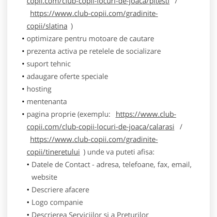
copii.com/club-copii-locuri-de-joaca/pitesti
/
https://www.club-copii.com/gradinite-
copii/slatina
)
optimizare pentru motoare de cautare
prezenta activa pe retelele de socializare
suport tehnic
adaugare oferte speciale
hosting
mentenanta
pagina proprie (exemplu:
https://www.club-
copii.com/club-copii-locuri-de-joaca/calarasi
/
https://www.club-copii.com/gradinite-
copii/tineretului
) unde va puteti afisa:
Datele de Contact - adresa, telefoane, fax, email,
website
Descriere afacere
Logo companie
Descrierea Serviciilor si a Preturilor