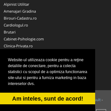
Alpinist Utilitar
Amenajari Gradina
Birouri-Cadastru.ro
Cardiologul.ro
Brutari
Cabinet-Psihologie.com
Clinica-Privata.ro
Firma-Securitate.ro
Cabinet-Individual.ro
Website-ul utilizeaza cookie pentru a reţine
detaliile de conectare, pentru a colecta
CentruInchirieri.ro
statistici cu scopul de a optimiza functionarea
Echipamente Romania
site-ului si pentru a furniza marketing in baza
MedicAcupunctura.ro
intereselor dvs.
Am inteles, sunt de acord!
© 2014-2026 Powered by
VilonMedia
&
Tokaido Consult
-
ANPC
SOL