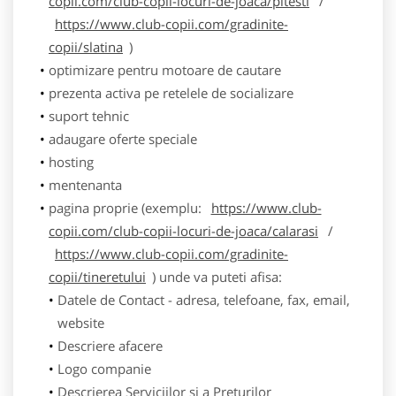
copii.com/club-copii-locuri-de-joaca/pitesti
/
https://www.club-copii.com/gradinite-
copii/slatina
)
optimizare pentru motoare de cautare
prezenta activa pe retelele de socializare
suport tehnic
adaugare oferte speciale
hosting
mentenanta
pagina proprie (exemplu:
https://www.club-
copii.com/club-copii-locuri-de-joaca/calarasi
/
https://www.club-copii.com/gradinite-
copii/tineretului
) unde va puteti afisa:
Datele de Contact - adresa, telefoane, fax, email,
website
Descriere afacere
Logo companie
Descrierea Serviciilor si a Preturilor