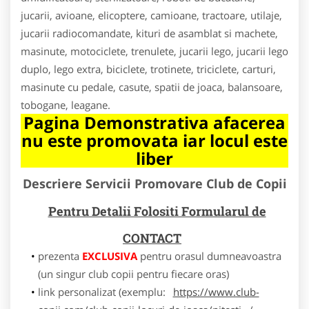
jucarii, avioane, elicoptere, camioane, tractoare, utilaje,
jucarii radiocomandate, kituri de asamblat si machete,
masinute, motociclete, trenulete, jucarii lego, jucarii lego
duplo, lego extra, biciclete, trotinete, triciclete, carturi,
masinute cu pedale, casute, spatii de joaca, balansoare,
tobogane, leagane.
Pagina Demonstrativa afacerea
nu este promovata iar locul este
liber
Descriere Servicii Promovare Club de Copii
Pentru Detalii Folositi Formularul de
CONTACT
prezenta
EXCLUSIVA
pentru orasul dumneavoastra
(un singur club copii pentru fiecare oras)
link personalizat (exemplu:
https://www.club-