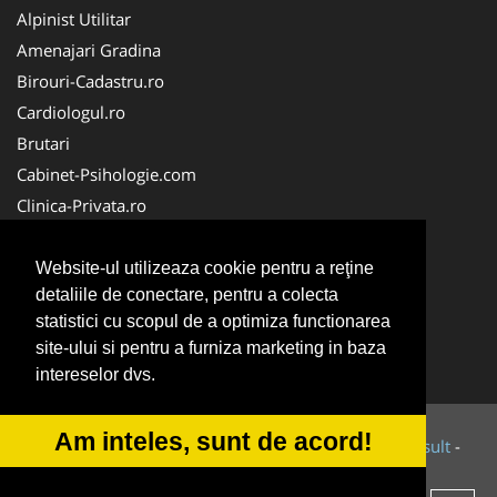
Alpinist Utilitar
Amenajari Gradina
Birouri-Cadastru.ro
Cardiologul.ro
Brutari
Cabinet-Psihologie.com
Clinica-Privata.ro
Firma-Securitate.ro
Cabinet-Individual.ro
Website-ul utilizeaza cookie pentru a reţine
detaliile de conectare, pentru a colecta
CentruInchirieri.ro
statistici cu scopul de a optimiza functionarea
Echipamente Romania
site-ului si pentru a furniza marketing in baza
MedicAcupunctura.ro
intereselor dvs.
Am inteles, sunt de acord!
© 2014-2026 Powered by
VilonMedia
&
Tokaido Consult
-
ANPC
SOL