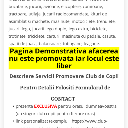
bucatarie, jucarii, avioane, elicoptere, camioane,
tractoare, utilaje, jucarii radiocomandate, kituri de
asamblat si machete, masinute, motociclete, trenulete,
jucarii lego, jucarii lego duplo, lego extra, biciclete,
trotinete, triciclete, carturi, masinute cu pedale, casute,
spatii de joaca, balansoare, tobogane, leagane.
Pagina Demonstrativa afacerea
nu este promovata iar locul este
liber
Descriere Servicii Promovare Club de Copii
Pentru Detalii Folositi Formularul de
CONTACT
prezenta
EXCLUSIVA
pentru orasul dumneavoastra
(un singur club copii pentru fiecare oras)
link personalizat (exemplu:
https://www.club-