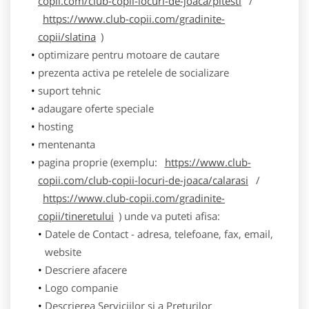
copii.com/club-copii-locuri-de-joaca/pitesti
/
https://www.club-copii.com/gradinite-
copii/slatina
)
optimizare pentru motoare de cautare
prezenta activa pe retelele de socializare
suport tehnic
adaugare oferte speciale
hosting
mentenanta
pagina proprie (exemplu:
https://www.club-
copii.com/club-copii-locuri-de-joaca/calarasi
/
https://www.club-copii.com/gradinite-
copii/tineretului
) unde va puteti afisa:
Datele de Contact - adresa, telefoane, fax, email,
website
Descriere afacere
Logo companie
Descrierea Serviciilor si a Preturilor