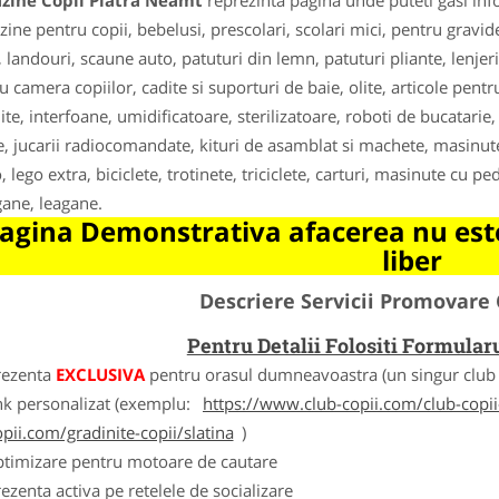
zine Copii Piatra Neamt
reprezinta pagina unde puteti gasi inf
ine pentru copii, bebelusi, prescolari, scolari mici, pentru gravi
, landouri, scaune auto, patuturi din lemn, patuturi pliante, lenjer
u camera copiilor, cadite si suporturi de baie, olite, articole pent
nite, interfoane, umidificatoare, sterilizatoare, roboti de bucatarie,
je, jucarii radiocomandate, kituri de asamblat si machete, masinute, 
 lego extra, biciclete, trotinete, triciclete, carturi, masinute cu pe
ane, leagane.
agina Demonstrativa afacerea nu este
liber
Descriere Servicii Promovare 
Pentru Detalii Folositi Formula
rezenta
EXCLUSIVA
pentru orasul dumneavoastra (un singur club c
nk personalizat (exemplu:
https://www.club-copii.com/club-copii-
opii.com/gradinite-copii/slatina
)
ptimizare pentru motoare de cautare
ezenta activa pe retelele de socializare