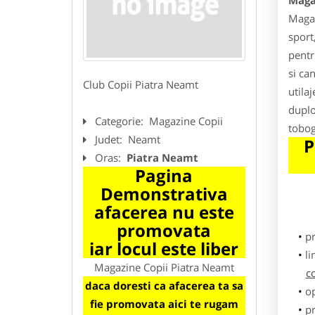
Maga
Magaz
sport
pentr
si ca
Club Copii Piatra Neamt
utila
duplo,
Categorie:
Magazine Copii
tobog
Judet:
Neamt
P
Oras:
Piatra Neamt
Pagina
Demonstrativa
afacerea nu este
promovata
p
iar locul este liber
li
Magazine Copii Piatra Neamt
c
daca doresti ca afacerea ta sa
o
fie promovata aici te rugam
pr