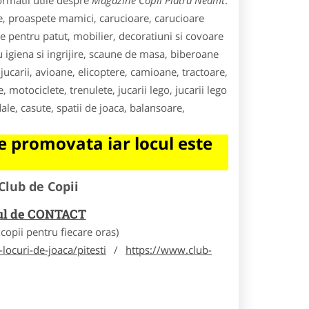
ormatii utile despre
Magazine Copii Piatra Neamt
.
de, proaspete mamici, carucioare, carucioare
ie pentru patut, mobilier, decoratiuni si covoare
ru igiena si ingrijire, scaune de masa, biberoane
 jucarii, avioane, elicoptere, camioane, tractoare,
motociclete, trenulete, jucarii lego, jucarii lego
dale, casute, spatii de joaca, balansoare,
 promovata iar locul este
Club de Copii
rul de CONTACT
opii pentru fiecare oras)
locuri-de-joaca/pitesti
/
https://www.club-