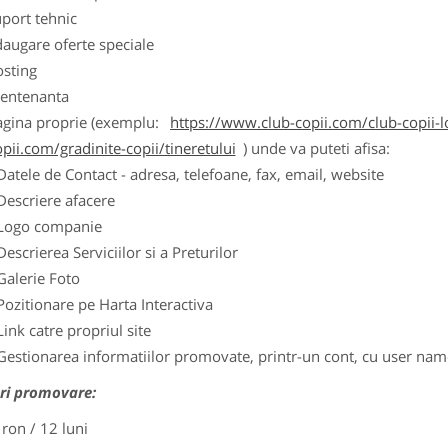
port tehnic
augare oferte speciale
osting
entenanta
agina proprie (exemplu:
https://www.club-copii.com/club-copii-lo
pii.com/gradinite-copii/tineretului
) unde va puteti afisa:
Datele de Contact - adresa, telefoane, fax, email, website
Descriere afacere
Logo companie
Descrierea Serviciilor si a Preturilor
Galerie Foto
Pozitionare pe Harta Interactiva
Link catre propriul site
Gestionarea informatiilor promovate, printr-un cont, cu user nam
ri promovare:
 ron / 12 luni