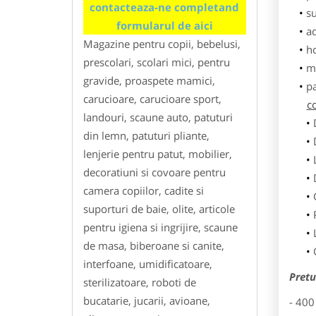
contacteaza-ne completand
su
formularul de aici
ad
Magazine pentru copii, bebelusi,
h
prescolari, scolari mici, pentru
m
gravide, proaspete mamici,
p
carucioare, carucioare sport,
co
landouri, scaune auto, patuturi
din lemn, patuturi pliante,
lenjerie pentru patut, mobilier,
decoratiuni si covoare pentru
camera copiilor, cadite si
suporturi de baie, olite, articole
pentru igiena si ingrijire, scaune
de masa, biberoane si canite,
interfoane, umidificatoare,
Pretu
sterilizatoare, roboti de
bucatarie, jucarii, avioane,
- 400