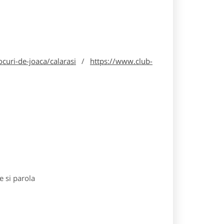
curi-de-joaca/calarasi
/
https://www.club-
e si parola