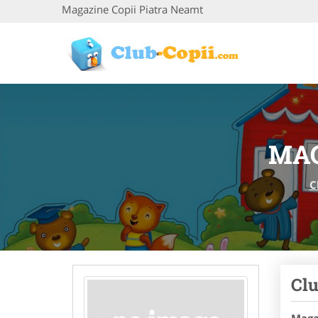
Magazine Copii Piatra Neamt
MAG
C
Clu