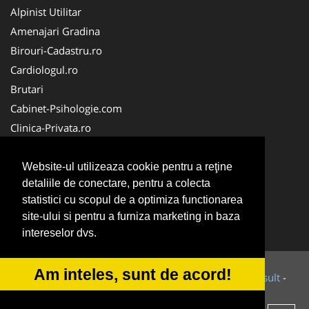
Alpinist Utilitar
Amenajari Gradina
Birouri-Cadastru.ro
Cardiologul.ro
Brutari
Cabinet-Psihologie.com
Clinica-Privata.ro
Firma-Securitate.ro
Cabinet-Individual.ro
Website-ul utilizeaza cookie pentru a reţine
detaliile de conectare, pentru a colecta
CentruInchirieri.ro
statistici cu scopul de a optimiza functionarea
Echipamente Romania
site-ului si pentru a furniza marketing in baza
MedicAcupunctura.ro
intereselor dvs.
Am inteles, sunt de acord!
© 2014-2026 Powered by
VilonMedia
&
Tokaido Consult
-
ANPC
SOL