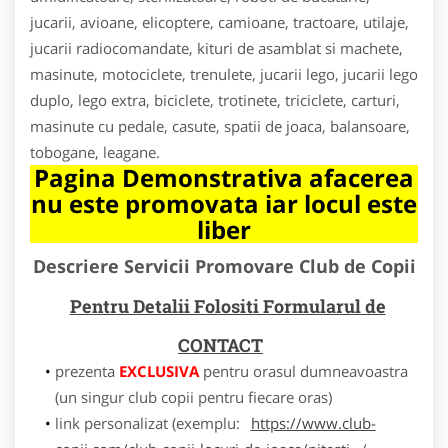
jucarii, avioane, elicoptere, camioane, tractoare, utilaje,
jucarii radiocomandate, kituri de asamblat si machete,
masinute, motociclete, trenulete, jucarii lego, jucarii lego
duplo, lego extra, biciclete, trotinete, triciclete, carturi,
masinute cu pedale, casute, spatii de joaca, balansoare,
tobogane, leagane.
Pagina Demonstrativa afacerea
nu este promovata iar locul este
liber
Descriere Servicii Promovare Club de Copii
Pentru Detalii Folositi Formularul de
CONTACT
prezenta
EXCLUSIVA
pentru orasul dumneavoastra
(un singur club copii pentru fiecare oras)
link personalizat (exemplu:
https://www.club-