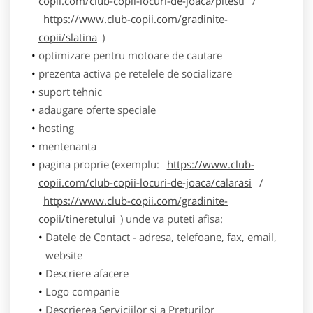
copii.com/club-copii-locuri-de-joaca/pitesti
/
https://www.club-copii.com/gradinite-
copii/slatina
)
optimizare pentru motoare de cautare
prezenta activa pe retelele de socializare
suport tehnic
adaugare oferte speciale
hosting
mentenanta
pagina proprie (exemplu:
https://www.club-
copii.com/club-copii-locuri-de-joaca/calarasi
/
https://www.club-copii.com/gradinite-
copii/tineretului
) unde va puteti afisa:
Datele de Contact - adresa, telefoane, fax, email,
website
Descriere afacere
Logo companie
Descrierea Serviciilor si a Preturilor