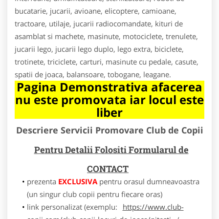
bucatarie, jucarii, avioane, elicoptere, camioane,
tractoare, utilaje, jucarii radiocomandate, kituri de
asamblat si machete, masinute, motociclete, trenulete,
jucarii lego, jucarii lego duplo, lego extra, biciclete,
trotinete, triciclete, carturi, masinute cu pedale, casute,
spatii de joaca, balansoare, tobogane, leagane.
Pagina Demonstrativa afacerea
nu este promovata iar locul este
liber
Descriere Servicii Promovare Club de Copii
Pentru Detalii Folositi Formularul de
CONTACT
prezenta
EXCLUSIVA
pentru orasul dumneavoastra
(un singur club copii pentru fiecare oras)
link personalizat (exemplu:
https://www.club-