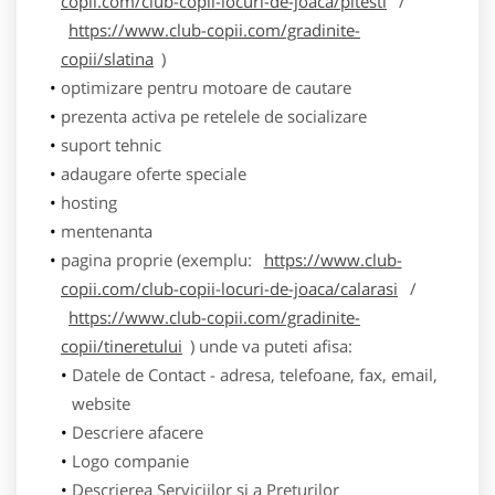
copii.com/club-copii-locuri-de-joaca/pitesti
/
https://www.club-copii.com/gradinite-
copii/slatina
)
optimizare pentru motoare de cautare
prezenta activa pe retelele de socializare
suport tehnic
adaugare oferte speciale
hosting
mentenanta
pagina proprie (exemplu:
https://www.club-
copii.com/club-copii-locuri-de-joaca/calarasi
/
https://www.club-copii.com/gradinite-
copii/tineretului
) unde va puteti afisa:
Datele de Contact - adresa, telefoane, fax, email,
website
Descriere afacere
Logo companie
Descrierea Serviciilor si a Preturilor