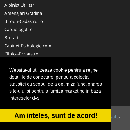
Alpinist Utilitar
Amenajari Gradina
Birouri-Cadastru.ro
Cardiologul.ro
Brutari
Cabinet-Psihologie.com
Clinica-Privata.ro
Firma-Securitate.ro
Cabinet-Individual.ro
Website-ul utilizeaza cookie pentru a reţine
detaliile de conectare, pentru a colecta
CentruInchirieri.ro
statistici cu scopul de a optimiza functionarea
Echipamente Romania
site-ului si pentru a furniza marketing in baza
MedicAcupunctura.ro
intereselor dvs.
Am inteles, sunt de acord!
© 2014-2026 Powered by
VilonMedia
&
Tokaido Consult
-
ANPC
SOL