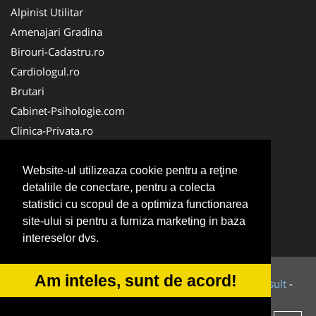
Alpinist Utilitar
Amenajari Gradina
Birouri-Cadastru.ro
Cardiologul.ro
Brutari
Cabinet-Psihologie.com
Clinica-Privata.ro
Firma-Securitate.ro
Cabinet-Individual.ro
Website-ul utilizeaza cookie pentru a reţine
detaliile de conectare, pentru a colecta
CentruInchirieri.ro
statistici cu scopul de a optimiza functionarea
Echipamente Romania
site-ului si pentru a furniza marketing in baza
MedicAcupunctura.ro
intereselor dvs.
Am inteles, sunt de acord!
© 2014-2026 Powered by
VilonMedia
&
Tokaido Consult
-
ANPC
SOL