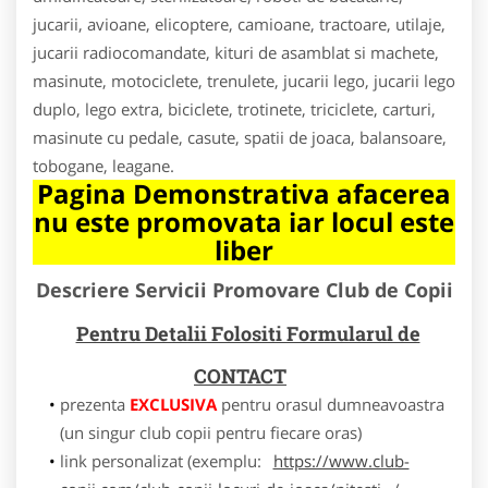
jucarii, avioane, elicoptere, camioane, tractoare, utilaje,
jucarii radiocomandate, kituri de asamblat si machete,
masinute, motociclete, trenulete, jucarii lego, jucarii lego
duplo, lego extra, biciclete, trotinete, triciclete, carturi,
masinute cu pedale, casute, spatii de joaca, balansoare,
tobogane, leagane.
Pagina Demonstrativa afacerea
nu este promovata iar locul este
liber
Descriere Servicii Promovare Club de Copii
Pentru Detalii Folositi Formularul de
CONTACT
prezenta
EXCLUSIVA
pentru orasul dumneavoastra
(un singur club copii pentru fiecare oras)
link personalizat (exemplu:
https://www.club-