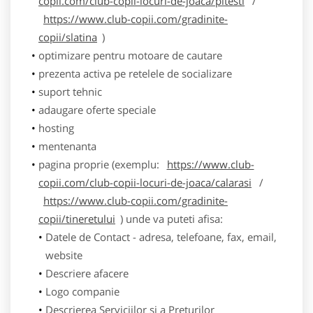
copii.com/club-copii-locuri-de-joaca/pitesti
/
https://www.club-copii.com/gradinite-
copii/slatina
)
optimizare pentru motoare de cautare
prezenta activa pe retelele de socializare
suport tehnic
adaugare oferte speciale
hosting
mentenanta
pagina proprie (exemplu:
https://www.club-
copii.com/club-copii-locuri-de-joaca/calarasi
/
https://www.club-copii.com/gradinite-
copii/tineretului
) unde va puteti afisa:
Datele de Contact - adresa, telefoane, fax, email,
website
Descriere afacere
Logo companie
Descrierea Serviciilor si a Preturilor