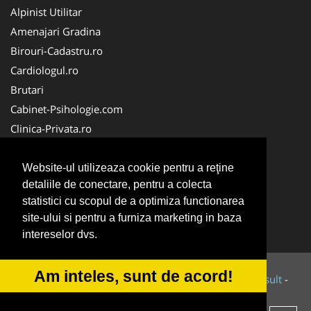
Alpinist Utilitar
Amenajari Gradina
Birouri-Cadastru.ro
Cardiologul.ro
Brutari
Cabinet-Psihologie.com
Clinica-Privata.ro
Firma-Securitate.ro
Cabinet-Individual.ro
Website-ul utilizeaza cookie pentru a reţine
detaliile de conectare, pentru a colecta
CentruInchirieri.ro
statistici cu scopul de a optimiza functionarea
Echipamente Romania
site-ului si pentru a furniza marketing in baza
MedicAcupunctura.ro
intereselor dvs.
Am inteles, sunt de acord!
© 2014-2026 Powered by
VilonMedia
&
Tokaido Consult
-
ANPC
SOL