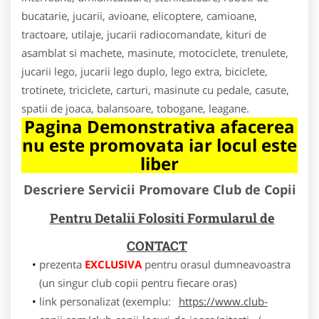
bucatarie, jucarii, avioane, elicoptere, camioane,
tractoare, utilaje, jucarii radiocomandate, kituri de
asamblat si machete, masinute, motociclete, trenulete,
jucarii lego, jucarii lego duplo, lego extra, biciclete,
trotinete, triciclete, carturi, masinute cu pedale, casute,
spatii de joaca, balansoare, tobogane, leagane.
Pagina Demonstrativa afacerea
nu este promovata iar locul este
liber
Descriere Servicii Promovare Club de Copii
Pentru Detalii Folositi Formularul de
CONTACT
prezenta
EXCLUSIVA
pentru orasul dumneavoastra
(un singur club copii pentru fiecare oras)
link personalizat (exemplu:
https://www.club-