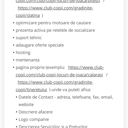
copii.com/club-copii-locuri-de-joaca/pitesti
/
https://www.club-copii.com/gradinite-
copii/slatina
)
optimizare pentru motoare de cautare
prezenta activa pe retelele de socializare
suport tehnic
adaugare oferte speciale
hosting
mentenanta
pagina proprie (exemplu:
https://www.club-
copii.com/club-copii-locuri-de-joaca/calarasi
/
https://www.club-copii.com/gradinite-
copii/tineretului
) unde va puteti afisa:
Datele de Contact - adresa, telefoane, fax, email,
website
Descriere afacere
Logo companie
Descrierea Serviciilor si a Preturilor