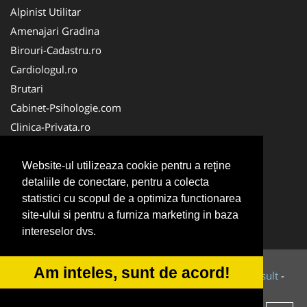
Alpinist Utilitar
Amenajari Gradina
Birouri-Cadastru.ro
Cardiologul.ro
Brutari
Cabinet-Psihologie.com
Clinica-Privata.ro
Firma-Securitate.ro
Cabinet-Individual.ro
Website-ul utilizeaza cookie pentru a reţine
detaliile de conectare, pentru a colecta
CentruInchirieri.ro
statistici cu scopul de a optimiza functionarea
Echipamente Romania
site-ului si pentru a furniza marketing in baza
MedicAcupunctura.ro
intereselor dvs.
Am inteles, sunt de acord!
© 2014-2026 Powered by
VilonMedia
&
Tokaido Consult
-
ANPC
SOL