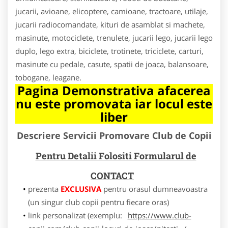
jucarii, avioane, elicoptere, camioane, tractoare, utilaje,
jucarii radiocomandate, kituri de asamblat si machete,
masinute, motociclete, trenulete, jucarii lego, jucarii lego
duplo, lego extra, biciclete, trotinete, triciclete, carturi,
masinute cu pedale, casute, spatii de joaca, balansoare,
tobogane, leagane.
Pagina Demonstrativa afacerea
nu este promovata iar locul este
liber
Descriere Servicii Promovare Club de Copii
Pentru Detalii Folositi Formularul de
CONTACT
prezenta
EXCLUSIVA
pentru orasul dumneavoastra
(un singur club copii pentru fiecare oras)
link personalizat (exemplu:
https://www.club-