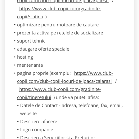
copii.com/club-copii-locuri-de-joaca/pitesti
/
https://www.club-copii.com/gradinite-
copii/slatina
)
optimizare pentru motoare de cautare
prezenta activa pe retelele de socializare
suport tehnic
adaugare oferte speciale
hosting
mentenanta
pagina proprie (exemplu:
https://www.club-
copii.com/club-copii-locuri-de-joaca/calarasi
/
https://www.club-copii.com/gradinite-
copii/tineretului
) unde va puteti afisa:
Datele de Contact - adresa, telefoane, fax, email,
website
Descriere afacere
Logo companie
Descrierea Serviciilor si a Preturilor