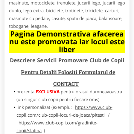
masinute, motociclete, trenulete, jucarii lego, jucarii lego
duplo, lego extra, biciclete, trotinete, triciclete, carturi,
masinute cu pedale, casute, spatii de joaca, balansoare,
tobogane, leagane.
Pagina Demonstrativa afacerea
nu este promovata iar locul este
liber
Descriere Servicii Promovare Club de Copii
Pentru Detalii Folositi Formularul de
CONTACT
prezenta
EXCLUSIVA
pentru orasul dumneavoastra
(un singur club copii pentru fiecare oras)
link personalizat (exemplu:
https://www.club-
copii.com/club-copii-locuri-de-joaca/pitesti
/
https://www.club-copii.com/gradinite-
copii/slatina
)