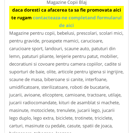
Magazine Copii Blaj
daca doresti ca afacerea ta sa fie promovata aici
te rugam
contacteaza-ne completand formularul
de aici
Magazine pentru copii, bebelusi, prescolari, scolari mici,
pentru gravide, proaspete mamici, carucioare,
carucioare sport, landouri, scaune auto, patuturi din
lemn, patuturi pliante, lenjerie pentru patut, mobilier,
decoratiuni si covoare pentru camera copiilor, cadite si
suporturi de baie, olite, articole pentru igiena si ingrijire,
scaune de masa, biberoane si canite, interfoane,
umidificatoare, sterilizatoare, roboti de bucatarie,
jucarii, avioane, elicoptere, camioane, tractoare, utilaje,
jucarii radiocomandate, kituri de asamblat si machete,
masinute, motociclete, trenulete, jucarii lego, jucarii
lego duplo, lego extra, biciclete, trotinete, triciclete,
carturi, masinute cu pedale, casute, spatii de joaca,