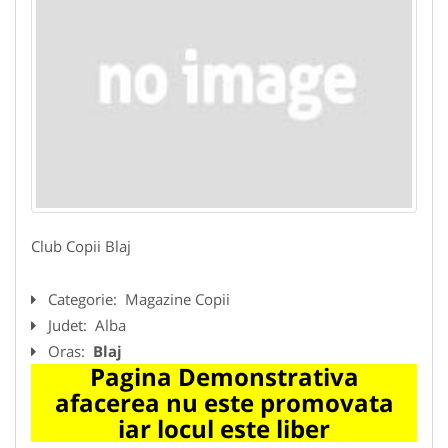
Club Copii Blaj
Categorie:
Magazine Copii
Judet:
Alba
Oras:
Blaj
Pagina Demonstrativa
afacerea nu este promovata
iar locul este liber