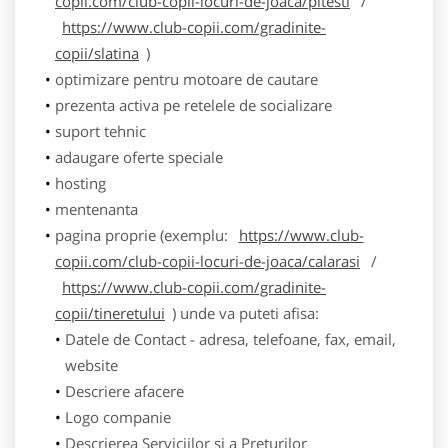
copii.com/club-copii-locuri-de-joaca/pitesti
/
https://www.club-copii.com/gradinite-
copii/slatina
)
optimizare pentru motoare de cautare
prezenta activa pe retelele de socializare
suport tehnic
adaugare oferte speciale
hosting
mentenanta
pagina proprie (exemplu:
https://www.club-
copii.com/club-copii-locuri-de-joaca/calarasi
/
https://www.club-copii.com/gradinite-
copii/tineretului
) unde va puteti afisa:
Datele de Contact - adresa, telefoane, fax, email,
website
Descriere afacere
Logo companie
Descrierea Serviciilor si a Preturilor