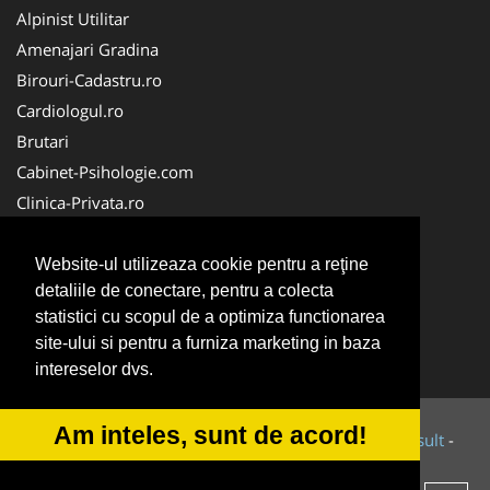
Alpinist Utilitar
Amenajari Gradina
Birouri-Cadastru.ro
Cardiologul.ro
Brutari
Cabinet-Psihologie.com
Clinica-Privata.ro
Firma-Securitate.ro
Cabinet-Individual.ro
Website-ul utilizeaza cookie pentru a reţine
detaliile de conectare, pentru a colecta
CentruInchirieri.ro
statistici cu scopul de a optimiza functionarea
Echipamente Romania
site-ului si pentru a furniza marketing in baza
MedicAcupunctura.ro
intereselor dvs.
Am inteles, sunt de acord!
© 2014-2026 Powered by
VilonMedia
&
Tokaido Consult
-
ANPC
SOL