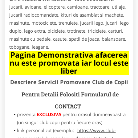
jucarii, avioane, elicoptere, camioane, tractoare, utilaje,
jucarii radiocomandate, kituri de asamblat si machete,
masinute, motociclete, trenulete, jucarii lego, jucarii lego
duplo, lego extra, biciclete, trotinete, triciclete, carturi,
masinute cu pedale, casute, spatii de joaca, balansoare,
tobogane, leagane.
Pagina Demonstrativa afacerea
nu este promovata iar locul este
liber
Descriere Servicii Promovare Club de Copii
Pentru Detalii Folositi Formularul de
CONTACT
prezenta
EXCLUSIVA
pentru orasul dumneavoastra
(un singur club copii pentru fiecare oras)
link personalizat (exemplu:
https://www.club-