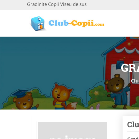
Gradinite Copii Viseu de sus
GR
Clu
Clu