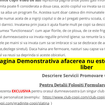
nite Copii Viseu de sus
reprezinta pagina unde puteti gasi info
nita poate fi considerata a doua casa, acolo copilul va invata sa 
, sa aiba un program fix. Acestea sunt doar cateva din minunatele l
e numai acela de a ingriji copilul si de a-l pregati pentru scoala, ci
i darnici. Invatarea prin joaca ii ajuta foarte mult pe copii sa de
lumea "functioneaza": cum apar florile, de ce ploua, de ce este fri
ul dumneavoastra va invata regulile privind igiena: sa renunte la sc
ele pe maini si va invata cum sa se imbrace si sa se dezbrace de anu
ge,dezlege siretul). Daca haina are fermoare, nasturi sau capse va
ul va reusi sa deprinda si aceste obiceiuri.
agina Demonstrativa afacerea nu este
liber
Descriere Servicii Promovare 
Pentru Detalii Folositi Formula
rezenta
EXCLUSIVA
pentru orasul dumneavoastra (un singur club c
nk personalizat (exemplu:
https://www.club-copii.com/club-copii-
opii.com/gradinite-copii/slatina
)