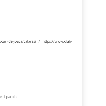
curi-de-joaca/calarasi
/
https://www.club-
e si parola