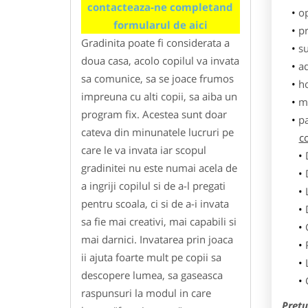
contacteaza-ne completand
o
formularul de aici
pr
Gradinita poate fi considerata a
su
doua casa, acolo copilul va invata
ad
sa comunice, sa se joace frumos
h
impreuna cu alti copii, sa aiba un
m
program fix. Acestea sunt doar
p
cateva din minunatele lucruri pe
co
care le va invata iar scopul
gradinitei nu este numai acela de
a ingriji copilul si de a-l pregati
pentru scoala, ci si de a-i invata
sa fie mai creativi, mai capabili si
mai darnici. Invatarea prin joaca
ii ajuta foarte mult pe copii sa
descopere lumea, sa gaseasca
raspunsuri la modul in care
Pretu