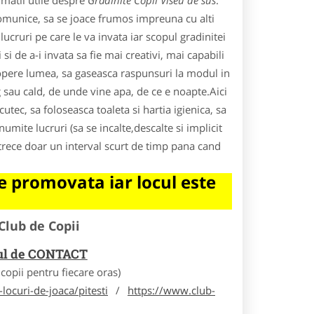
rmatii utile despre
Gradinite Copii Viseu de sus
.
comunice, sa se joace frumos impreuna cu alti
ucruri pe care le va invata iar scopul gradinitei
 si de a-i invata sa fie mai creativi, mai capabili
scopere lumea, sa gaseasca raspunsuri la modul in
g sau cald, de unde vine apa, de ce e noapte.Aici
utec, sa foloseasca toaleta si hartia igienica, sa
mite lucruri (sa se incalte,descalte si implicit
 trece doar un interval scurt de timp pana cand
 promovata iar locul este
Club de Copii
rul de CONTACT
opii pentru fiecare oras)
locuri-de-joaca/pitesti
/
https://www.club-