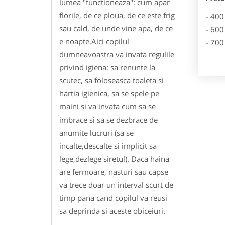
lumea "functioneaza": cum apar
florile, de ce ploua, de ce este frig
- 400
sau cald, de unde vine apa, de ce
- 600
e noapte.Aici copilul
- 700
dumneavoastra va invata regulile
privind igiena: sa renunte la
scutec, sa foloseasca toaleta si
hartia igienica, sa se spele pe
maini si va invata cum sa se
imbrace si sa se dezbrace de
anumite lucruri (sa se
incalte,descalte si implicit sa
lege,dezlege siretul). Daca haina
are fermoare, nasturi sau capse
va trece doar un interval scurt de
timp pana cand copilul va reusi
sa deprinda si aceste obiceiuri.