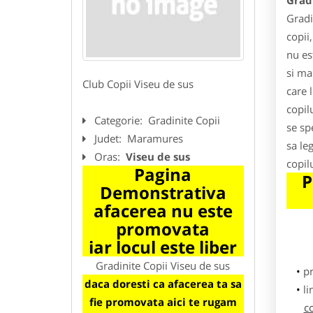
Gradi
Gradi
copii
nu est
si ma
Club Copii Viseu de sus
care 
copil
Categorie:
Gradinite Copii
se sp
Judet:
Maramures
sa le
Oras:
Viseu de sus
copil
Pagina
P
Demonstrativa
afacerea nu este
promovata
iar locul este liber
Gradinite Copii Viseu de sus
p
daca doresti ca afacerea ta sa
li
fie promovata aici te rugam
c