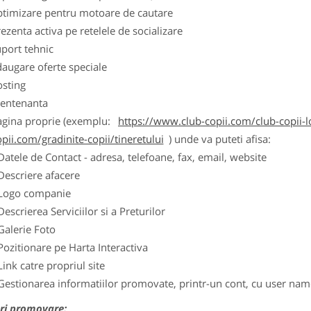
ptimizare pentru motoare de cautare
ezenta activa pe retelele de socializare
port tehnic
augare oferte speciale
osting
entenanta
agina proprie (exemplu:
https://www.club-copii.com/club-copii-lo
pii.com/gradinite-copii/tineretului
) unde va puteti afisa:
Datele de Contact - adresa, telefoane, fax, email, website
Descriere afacere
Logo companie
Descrierea Serviciilor si a Preturilor
Galerie Foto
Pozitionare pe Harta Interactiva
Link catre propriul site
Gestionarea informatiilor promovate, printr-un cont, cu user nam
ri promovare: