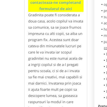
contacteaza-ne completand
o
formularul de aici
pr
Gradinita poate fi considerata a
su
doua casa, acolo copilul va invata
ad
sa comunice, sa se joace frumos
h
impreuna cu alti copii, sa aiba un
m
program fix. Acestea sunt doar
p
cateva din minunatele lucruri pe
co
care le va invata iar scopul
gradinitei nu este numai acela de
a ingriji copilul si de a-l pregati
pentru scoala, ci si de a-i invata
sa fie mai creativi, mai capabili si
mai darnici. Invatarea prin joaca
ii ajuta foarte mult pe copii sa
descopere lumea, sa gaseasca
raspunsuri la modul in care
Pretu