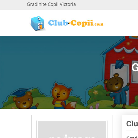
Gradinite Copii Victoria
G
Clu