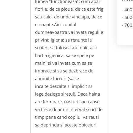
lumea "functioneaza": cum apar
florile, de ce ploua, de ce este frig
- 400
sau cald, de unde vine apa, de ce
- 600
e noapte.Aici copilul
- 700
dumneavoastra va invata regulile
privind igiena: sa renunte la
scutec, sa foloseasca toaleta si
hartia igienica, sa se spele pe
maini si va invata cum sa se
imbrace si sa se dezbrace de
anumite lucruri (sa se
incalte,descalte si implicit sa
lege,dezlege siretul). Daca haina
are fermoare, nasturi sau capse
va trece doar un interval scurt de
timp pana cand copilul va reusi
sa deprinda si aceste obiceiuri.