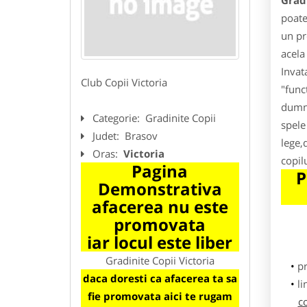
Gradi
poate
un pr
acela 
Invat
Club Copii Victoria
"func
dumne
Categorie:
Gradinite Copii
spele
Judet:
Brasov
lege,
Oras:
Victoria
copil
Pagina
P
Demonstrativa
afacerea nu este
promovata
iar locul este liber
Gradinite Copii Victoria
p
daca doresti ca afacerea ta sa
li
fie promovata aici te rugam
c