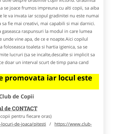
i utile despre
Gradinite Copii Victoria
. Gradinita
a se joace frumos impreuna cu alti copii, sa aiba
 le va invata iar scopul gradinitei nu este numai
a sa fie mai creativi, mai capabili si mai darnici.
sa gaseasca raspunsuri la modul in care lumea
de unde vine apa, de ce e noapte.Aici copilul
 foloseasca toaleta si hartia igienica, sa se
e lucruri (sa se incalte,descalte si implicit sa
ece doar un interval scurt de timp pana cand
 promovata iar locul este
Club de Copii
rul de CONTACT
opii pentru fiecare oras)
locuri-de-joaca/pitesti
/
https://www.club-