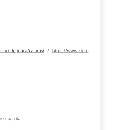
curi-de-joaca/calarasi
/
https://www.club-
e si parola