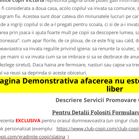
nite Copii Victoria
reprezinta pagina unde puteti gasi informati
 fi considerata a doua casa, acolo copilul va invata sa comunice, s
ogram fix. Acestea sunt doar cateva din minunatele lucruri pe care
de a ingriji copilul si de a-l pregati pentru scoala, ci si de a-i invat
area prin joaca ii ajuta foarte mult pe copii sa descopere lumea, 
tioneaza": cum apar florile, de ce ploua, de ce este frig sau cald, 
avoastra va invata regulile privind igiena: sa renunte la scutec, sa
 pe maini si va invata cum sa se imbrace si sa se dezbrace de anumit
dezlege siretul). Daca haina are fermoare, nasturi sau capse va tr
ul va reusi sa deprinda si aceste obiceiuri.
agina Demonstrativa afacerea nu este
liber
Descriere Servicii Promovare 
Pentru Detalii Folositi Formula
rezenta
EXCLUSIVA
pentru orasul dumneavoastra (un singur club c
nk personalizat (exemplu:
https://www.club-copii.com/club-copii-
opii.com/gradinite-copii/slatina
)