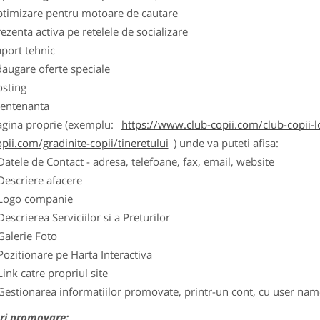
ptimizare pentru motoare de cautare
ezenta activa pe retelele de socializare
port tehnic
augare oferte speciale
osting
entenanta
agina proprie (exemplu:
https://www.club-copii.com/club-copii-lo
pii.com/gradinite-copii/tineretului
) unde va puteti afisa:
Datele de Contact - adresa, telefoane, fax, email, website
Descriere afacere
Logo companie
Descrierea Serviciilor si a Preturilor
Galerie Foto
Pozitionare pe Harta Interactiva
Link catre propriul site
Gestionarea informatiilor promovate, printr-un cont, cu user nam
ri promovare: